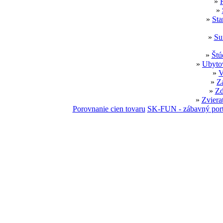
»
»
»
Sta
»
Su
»
Štú
»
Ubytov
»
V
»
Z
»
Zd
»
Zviera
Porovnanie cien tovaru
SK-FUN - zábavný port