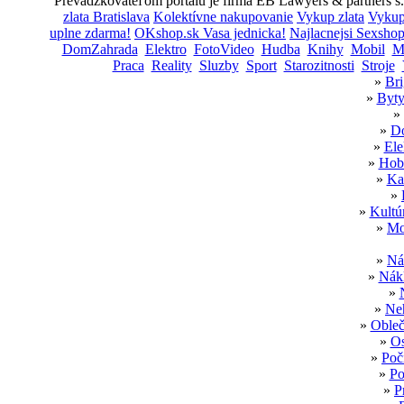
Prevádzkovateľom portálu je firma EB Lawyers & partners s. 
zlata Bratislava
Kolektívne nakupovanie
Vykup zlata
Vykup 
uplne zdarma!
OKshop.sk Vasa jednicka!
Najlacnejsi Sexsho
DomZahrada
Elektro
FotoVideo
Hudba
Knihy
Mobil
M
Praca
Reality
Sluzby
Sport
Starozitnosti
Stroje
»
Bri
»
Byty
»
»
Do
»
Ele
»
Hobb
»
Ka
»
»
Kultú
»
Mo
»
Ná
»
Nákl
»
»
Neh
»
Obleč
»
Os
»
Poč
»
Po
»
P