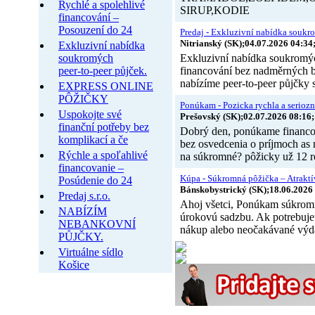
Rychlé a spolehlivé
SIRUP,KODIE
financování –
Posouzení do 24
Predaj - Exkluzivní nabídka soukro
Nitrianský (SK);04.07.2026 04:34
Exkluzivní nabídka
soukromých
Exkluzivní nabídka soukromýc
peer-to-peer půjček.
financování bez nadměrnýc
nabízíme peer-to-peer půjčky 
EXPRESS ONLINE
PÔŽIČKY
Ponúkam - Pozicka rychla a seriozn
Uspokojte své
Prešovský (SK);02.07.2026 08:16;
finanční potřeby bez
Dobrý den, ponúkame financov
komplikací a če
bez osvedcenia o príjmoch as 
Rýchle a spoľahlivé
na súkromné? pôžicky už 12 r
financovanie –
Kúpa - Súkromná pôžička – Atraktí
Posúdenie do 24
Bánskobystrický (SK);18.06.2026 
Predaj s.r.o.
Ahoj všetci, Ponúkam súkrom
NABÍZÍM
úrokovú sadzbu. Ak potrebujet
NEBANKOVNÍ
nákup alebo neočakávané výd
PŮJČKY.
Virtuálne sídlo
Košice