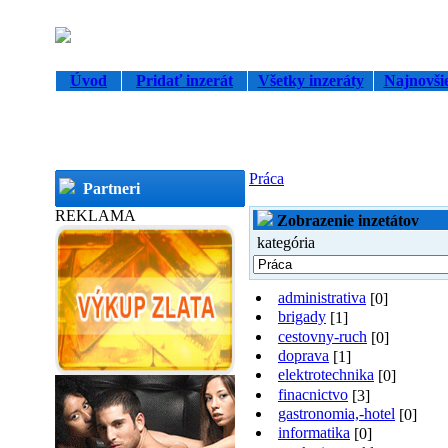
Úvod
Pridať inzerát
Všetky inzeráty
Najnovšie
Práca
Partneri
REKLAMA
Zobrazenie inzetátov
kategória
administrativa
[0]
brigady
[1]
cestovny-ruch
[0]
doprava
[1]
elektrotechnika
[0]
finacnictvo
[3]
gastronomia,-hotel
[0]
informatika
[0]