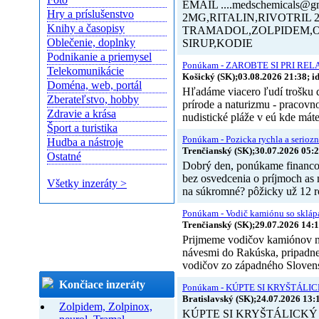
EMAIL ....medschemical
Hry a príslušenstvo
2MG,RITALIN,RIVOTRI
Knihy a časopisy
TRAMADOL,ZOLPIDEM,
Oblečenie, doplnky
SIRUP,KODIE
Podnikanie a priemysel
Ponúkam - ZAROBTE SI PRI R
Telekomunikácie
Košický (SK);03.08.2026 21:38; i
Doména, web, portál
Hľadáme viacero ľudí trošku 
Zberateľstvo, hobby
prírode a naturizmu - pracovn
Zdravie a krása
nudistické pláže v eú kde máte
Šport a turistika
Ponúkam - Pozicka rychla a seriozn
Hudba a nástroje
Trenčianský (SK);30.07.2026 05:2
Ostatné
Dobrý den, ponúkame financov
bez osvedcenia o príjmoch as 
Všetky inzeráty >
na súkromné? pôžicky už 12 r
Ponúkam - Vodič kamiónu so sklá
Trenčianský (SK);29.07.2026 14:1
Prijmeme vodičov kamiónov na
návesmi do Rakúska, pripadne
vodičov zo západného Sloven
Končiace inzeráty
Ponúkam - KÚPTE SI KRYŠTÁLI
Bratislavský (SK);24.07.2026 13:
Zolpidem, Zolpinox,
KÚPTE SI KRYŠTÁLICKÝ 