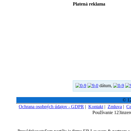
Platená reklama
dátum,
© 12
Ochrana osobných údajov - GDPR
|
Kontakt
|
Zmluva
|
Ce
Používanie 123inzer