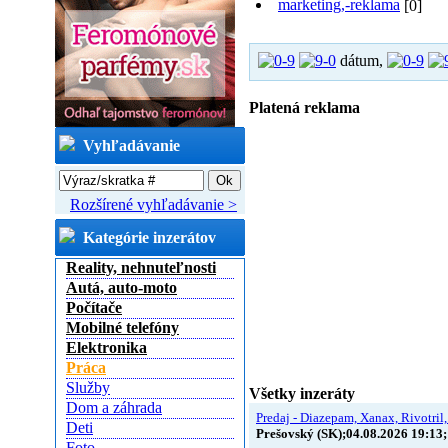
marketing,-reklama
[0]
dátum,
Platená reklama
Vyhľadávanie
Rozšírené vyhľadávanie >
Kategórie inzerátov
Reality, nehnuteľnosti
Autá, auto-moto
Počítače
Mobilné telefóny
Elektronika
Práca
Služby
Všetky inzeráty
Dom a záhrada
Predaj - Diazepam, Xanax, Rivotril,
Deti
Prešovský (SK);04.08.2026 19:13;
Foto