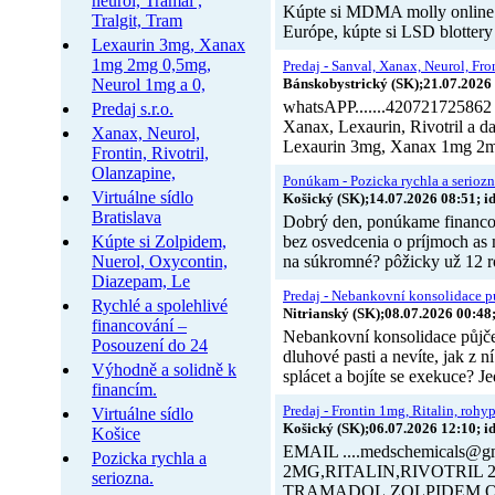
neurol, Tramal ,
Kúpte si MDMA molly online 
Tralgit, Tram
Európe, kúpte si LSD blotter
Lexaurin 3mg, Xanax
1mg 2mg 0,5mg,
Predaj - Sanval, Xanax, Neurol, Front
Neurol 1mg a 0,
Bánskobystrický (SK);21.07.2026 
whatsAPP.......420721725862 
Predaj s.r.o.
Xanax, Lexaurin, Rivotril a
Xanax, Neurol,
Lexaurin 3mg, Xanax 1mg 2m
Frontin, Rivotril,
Olanzapine,
Ponúkam - Pozicka rychla a seriozn
Virtuálne sídlo
Košický (SK);14.07.2026 08:51; i
Bratislava
Dobrý den, ponúkame financov
Kúpte si Zolpidem,
bez osvedcenia o príjmoch as 
Nuerol, Oxycontin,
na súkromné? pôžicky už 12 r
Diazepam, Le
Predaj - Nebankovní konsolidace pů
Rychlé a spolehlivé
Nitrianský (SK);08.07.2026 00:48
financování –
Nebankovní konsolidace půjček
Posouzení do 24
dluhové pasti a nevíte, jak z n
Výhodně a solidně k
splácet a bojíte se exekuce? 
financím.
Predaj - Frontin 1mg, Ritalin, rohy
Virtuálne sídlo
Košický (SK);06.07.2026 12:10; i
Košice
EMAIL ....medschemical
Pozicka rychla a
2MG,RITALIN,RIVOTRI
seriozna.
TRAMADOL,ZOLPIDEM,