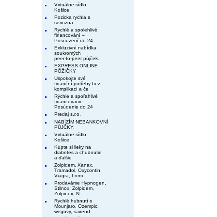
Virtuálne sídlo
Košice
Pozicka rychla a
seriozna.
Rychlé a spolehlivé
financování –
Posouzení do 24
Exkluzivní nabídka
soukromých
peer-to-peer půjček.
EXPRESS ONLINE
PÔŽIČKY
Uspokojte své
finanční potřeby bez
komplikací a če
Rýchle a spoľahlivé
financovanie –
Posúdenie do 24
Predaj s.r.o.
NABÍZÍM NEBANKOVNÍ
PŮJČKY.
Virtuálne sídlo
Košice
Kúpte si lieky na
diabetes a chudnutie
a ďalšie
Zolpidem, Xanax,
Tramadol, Oxycontin,
Viagra, Lorm
Prodáváme Hypnogen,
Stilnox, Zolpidem,
Zolpinox, N
Rychlé hubnutí s
Mounjaro, Ozempic,
wegovy, saxend