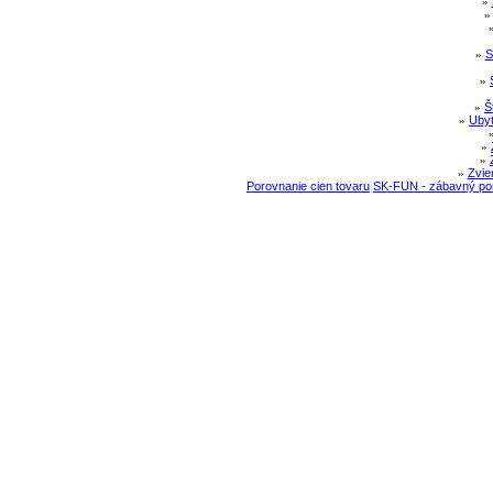
»
»
S
»
»
Š
»
Ubyt
»
»
»
Zvie
Porovnanie cien tovaru
SK-FUN - zábavný por