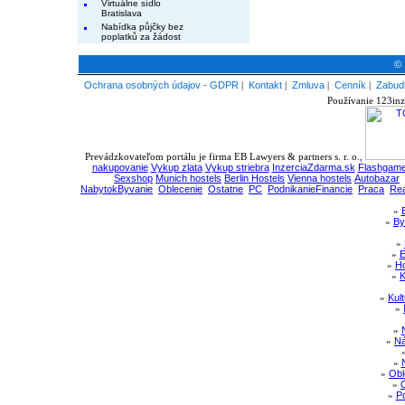
Virtuálne sídlo
Bratislava
Nabídka půjčky bez
poplatků za žádost
© 
Ochrana osobných údajov - GDPR
|
Kontakt
|
Zmluva
|
Cenník
|
Zabudl
Používanie 123inz
Prevádzkovateľom portálu je firma EB Lawyers & partners s. r. o.,
nakupovanie
Vykup zlata
Vykup striebra
InzerciaZdarma.sk
Flashgame
Sexshop
Munich hostels
Berlin Hostels
Vienna hostels
Autobazar
NabytokByvanie
Oblecenie
Ostatne
PC
PodnikanieFinancie
Praca
Rea
»
»
By
»
»
E
»
Ho
»
K
»
Kul
»
»
»
Ná
»
»
Obl
»
»
Po