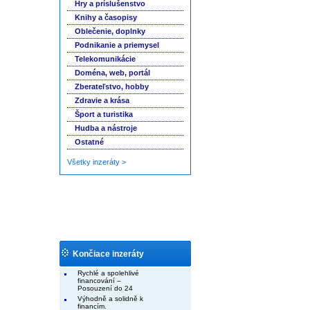
Hry a príslušenstvo
Knihy a časopisy
Oblečenie, doplnky
Podnikanie a priemysel
Telekomunikácie
Doména, web, portál
Zberateľstvo, hobby
Zdravie a krása
Šport a turistika
Hudba a nástroje
Ostatné
Všetky inzeráty >
Končiace inzeráty
Rychlé a spolehlivé
financování –
Posouzení do 24
Výhodně a solidně k
financím.