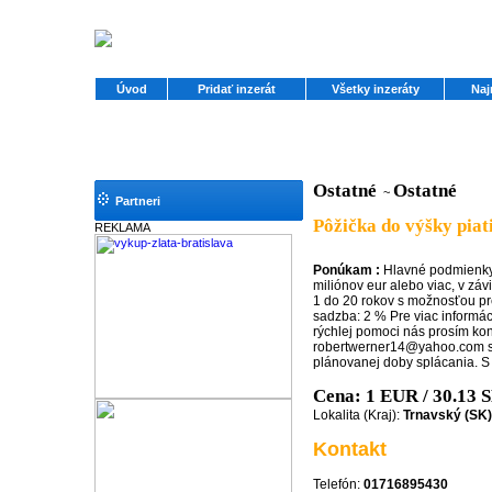
Úvod
Pridať inzerát
Všetky inzeráty
Naj
Ostatné
Ostatné
~
Partneri
Pôžička do výšky piat
REKLAMA
Ponúkam :
Hlavné podmienky
miliónov eur alebo viac, v záv
1 do 20 rokov s možnosťou pr
sadzba: 2 % Pre viac informáci
rýchlej pomoci nás prosím kon
robertwerner14@yahoo.com s
plánovanej doby splácania. 
Cena: 1 EUR / 30.13
Lokalita (Kraj):
Trnavský (SK)
Kontakt
Telefón:
01716895430