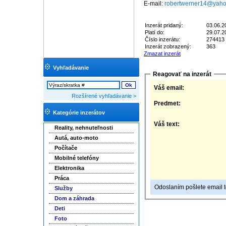
E-mail:
robertwerner14@yah
Inzerát pridaný:
03.06.2
Platí do:
29.07.2
Číslo inzerátu:
274413
Inzerát zobrazený:
363
Zmazat inzerát
Vyhľadávanie
Reagovať na inzerát
Váš email:
Rozšírené vyhľadávanie >
Predmet:
Kategórie inzerátov
Váš text:
Reality, nehnuteľnosti
Autá, auto-moto
Počítače
Mobilné telefóny
Elektronika
Práca
Odoslaním pošlete email to
Služby
Dom a záhrada
Deti
Foto