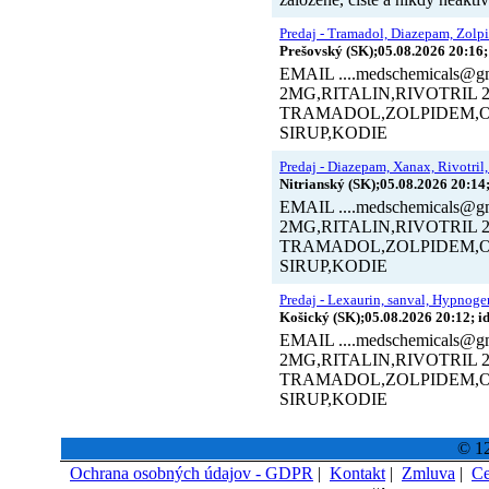
Predaj - Tramadol, Diazepam, Zolp
Prešovský (SK);05.08.2026 20:16;
EMAIL ....medschemical
2MG,RITALIN,RIVOTRI
TRAMADOL,ZOLPIDEM,
SIRUP,KODIE
Predaj - Diazepam, Xanax, Rivotril,
Nitrianský (SK);05.08.2026 20:14
EMAIL ....medschemical
2MG,RITALIN,RIVOTRI
TRAMADOL,ZOLPIDEM,
SIRUP,KODIE
Predaj - Lexaurin, sanval, Hypnogen,
Košický (SK);05.08.2026 20:12; i
EMAIL ....medschemical
2MG,RITALIN,RIVOTRI
TRAMADOL,ZOLPIDEM,
SIRUP,KODIE
© 12
Ochrana osobných údajov - GDPR
|
Kontakt
|
Zmluva
|
Ce