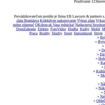
Používanie 123inzer
Prevádzkovateľom portálu je firma EB Lawyers & partners s. 
zlata Bratislava
Kolektívne nakupovanie
Vykup zlata
Vykup 
uplne zdarma!
OKshop.sk Vasa jednicka!
Najlacnejsi Sexsho
DomZahrada
Elektro
FotoVideo
Hudba
Knihy
Mobil
M
Praca
Reality
Sluzby
Sport
Starozitnosti
Stroje
»
Bri
»
Byty
»
»
Do
»
Ele
»
Hobb
»
Ka
»
»
Kultú
»
Mo
»
Ná
»
Nákl
»
»
Neh
»
Obleč
»
Os