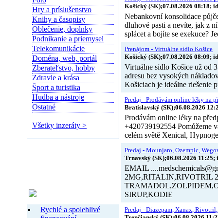
Košický (SK);07.08.2026 08:18; i
Hry a príslušenstvo
Nebankovní konsolidace půjček
Knihy a časopisy
dluhové pasti a nevíte, jak z n
Oblečenie, doplnky
splácet a bojíte se exekuce? 
Podnikanie a priemysel
Telekomunikácie
Prenájom - Virtuálne sídlo Košice
Košický (SK);07.08.2026 08:09; i
Doména, web, portál
Virtuálne sídlo Košice už od
Zberateľstvo, hobby
adresu bez vysokých nákladov 
Zdravie a krása
Košiciach je ideálne riešenie 
Šport a turistika
Hudba a nástroje
Predaj - Prodávám online léky na př
Ostatné
Bratislavský (SK);06.08.2026 12:
Prodávám online léky na pře
Všetky inzeráty >
+420739192554 Pomůžeme vám
celém světě Xenical, Hypnoge
Predaj - Mounjaro, Ozempic, Wego
Trnavský (SK);06.08.2026 11:25; 
EMAIL ....medschemical
2MG,RITALIN,RIVOTRI
TRAMADOL,ZOLPIDEM,
Končiace inzeráty
SIRUP,KODIE
Rychlé a spolehlivé
Predaj - Diazepam, Xanax, Rivotril,
Trenčianský (SK);06.08.2026 11:2