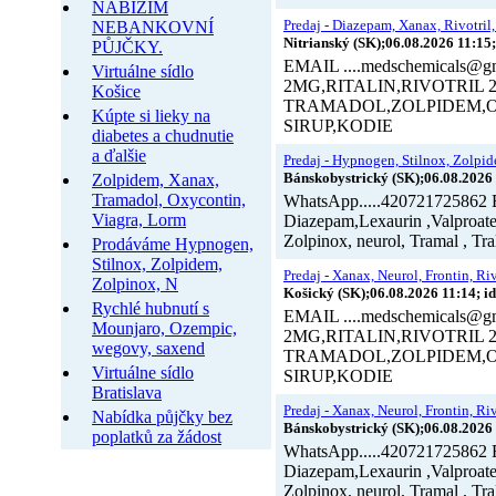
NABÍZÍM
Predaj - Diazepam, Xanax, Rivotril,
NEBANKOVNÍ
Nitrianský (SK);06.08.2026 11:15
PŮJČKY.
EMAIL ....medschemical
Virtuálne sídlo
2MG,RITALIN,RIVOTRI
Košice
TRAMADOL,ZOLPIDEM,
Kúpte si lieky na
SIRUP,KODIE
diabetes a chudnutie
a ďalšie
Predaj - Hypnogen, Stilnox, Zolpid
Bánskobystrický (SK);06.08.2026 
Zolpidem, Xanax,
Tramadol, Oxycontin,
WhatsApp.....420721725862 
Viagra, Lorm
Diazepam,Lexaurin ,Valproate
Zolpinox, neurol, Tramal , Tra
Prodáváme Hypnogen,
Stilnox, Zolpidem,
Predaj - Xanax, Neurol, Frontin, Riv
Zolpinox, N
Košický (SK);06.08.2026 11:14; i
Rychlé hubnutí s
EMAIL ....medschemical
Mounjaro, Ozempic,
2MG,RITALIN,RIVOTRI
wegovy, saxend
TRAMADOL,ZOLPIDEM,
Virtuálne sídlo
SIRUP,KODIE
Bratislava
Predaj - Xanax, Neurol, Frontin, Riv
Nabídka půjčky bez
Bánskobystrický (SK);06.08.2026 
poplatků za žádost
WhatsApp.....420721725862 
Diazepam,Lexaurin ,Valproate
Zolpinox, neurol, Tramal , Tra