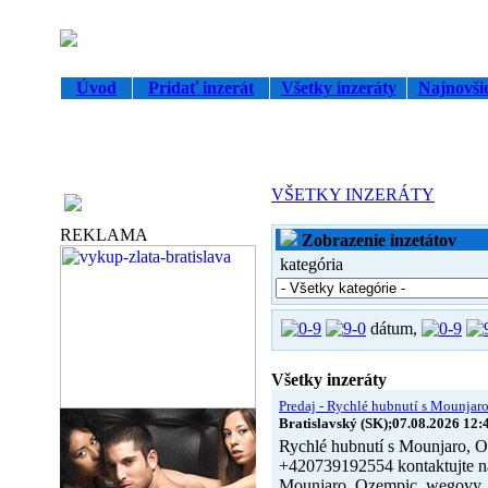
Úvod
Pridať inzerát
Všetky inzeráty
Najnovšie
VŠETKY INZERÁTY
Partneri
REKLAMA
Zobrazenie inzetátov
kategória
dátum,
Všetky inzeráty
Predaj - Rychlé hubnutí s Mounjaro
Bratislavský (SK);07.08.2026 12:
Rychlé hubnutí s Mounjaro, 
+420739192554 kontaktujte ná
Mounjaro, Ozempic, wegovy,