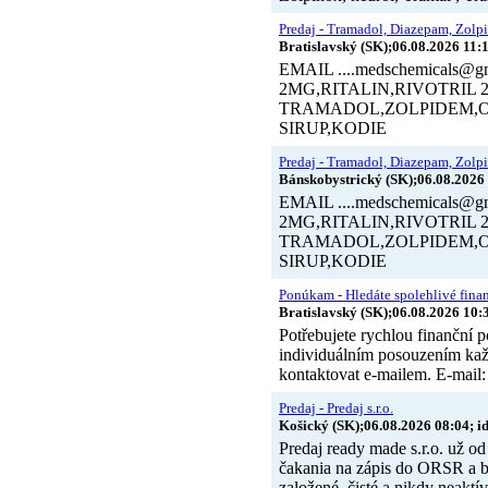
Predaj - Tramadol, Diazepam, Zolp
Bratislavský (SK);06.08.2026 11:
EMAIL ....medschemical
2MG,RITALIN,RIVOTRI
TRAMADOL,ZOLPIDEM,
SIRUP,KODIE
Predaj - Tramadol, Diazepam, Zolp
Bánskobystrický (SK);06.08.2026 
EMAIL ....medschemical
2MG,RITALIN,RIVOTRI
TRAMADOL,ZOLPIDEM,
SIRUP,KODIE
Ponúkam - Hledáte spolehlivé fina
Bratislavský (SK);06.08.2026 10:
Potřebujete rychlou finanční 
individuálním posouzením každ
kontaktovat e-mailem. E-mail: 
Predaj - Predaj s.r.o.
Košický (SK);06.08.2026 08:04; i
Predaj ready made s.r.o. už o
čakania na zápis do ORSR a b
založené, čisté a nikdy neaktí