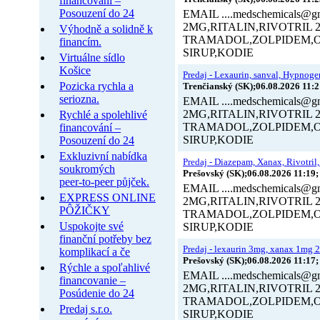
financování –
Posouzení do 24
EMAIL ....medschemical
2MG,RITALIN,RIVOTRI
Výhodně a solidně k
TRAMADOL,ZOLPIDEM,
financím.
SIRUP,KODIE
Virtuálne sídlo
Košice
Predaj - Lexaurin, sanval, Hypnogen,
Pozicka rychla a
Trenčianský (SK);06.08.2026 11:2
seriozna.
EMAIL ....medschemical
2MG,RITALIN,RIVOTRI
Rychlé a spolehlivé
TRAMADOL,ZOLPIDEM,
financování –
SIRUP,KODIE
Posouzení do 24
Exkluzivní nabídka
Predaj - Diazepam, Xanax, Rivotril,
soukromých
Prešovský (SK);06.08.2026 11:19;
peer-to-peer půjček.
EMAIL ....medschemical
EXPRESS ONLINE
2MG,RITALIN,RIVOTRI
PÔŽIČKY
TRAMADOL,ZOLPIDEM,
Uspokojte své
SIRUP,KODIE
finanční potřeby bez
Predaj - lexaurin 3mg, xanax 1mg 2
komplikací a če
Prešovský (SK);06.08.2026 11:17;
Rýchle a spoľahlivé
EMAIL ....medschemical
financovanie –
2MG,RITALIN,RIVOTRI
Posúdenie do 24
TRAMADOL,ZOLPIDEM,
Predaj s.r.o.
SIRUP,KODIE