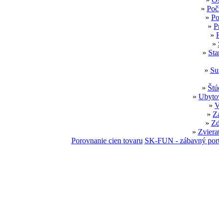
»
Poč
»
Po
»
P
»
»
»
Sta
»
Su
»
Štú
»
Ubytov
»
V
»
Z
»
Zd
»
Zviera
Porovnanie cien tovaru
SK-FUN - zábavný port