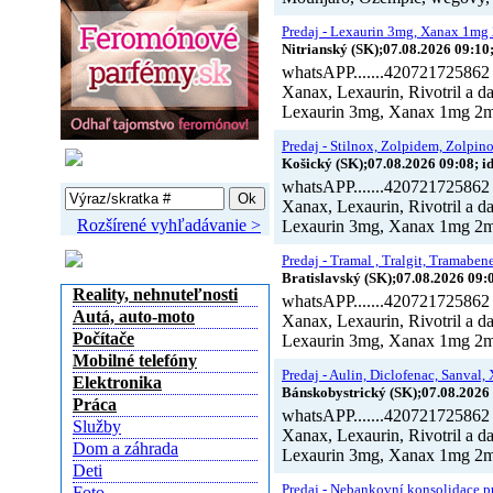
Predaj - Lexaurin 3mg, Xanax 1mg 
Nitrianský (SK);07.08.2026 09:10
whatsAPP.......420721725862 
Xanax, Lexaurin, Rivotril a
Lexaurin 3mg, Xanax 1mg 2m
Predaj - Stilnox, Zolpidem, Zolpino
Vyhľadávanie
Košický (SK);07.08.2026 09:08; i
whatsAPP.......420721725862 
Xanax, Lexaurin, Rivotril a
Rozšírené vyhľadávanie >
Lexaurin 3mg, Xanax 1mg 2m
Kategórie inzerátov
Predaj - Tramal , Tralgit, Tramabene,
Bratislavský (SK);07.08.2026 09:
Reality, nehnuteľnosti
whatsAPP.......420721725862 
Autá, auto-moto
Xanax, Lexaurin, Rivotril a
Počítače
Lexaurin 3mg, Xanax 1mg 2m
Mobilné telefóny
Predaj - Aulin, Diclofenac, Sanval,
Elektronika
Bánskobystrický (SK);07.08.2026 
Práca
whatsAPP.......420721725862 
Služby
Xanax, Lexaurin, Rivotril a
Dom a záhrada
Lexaurin 3mg, Xanax 1mg 2m
Deti
Predaj - Nebankovní konsolidace pů
Foto