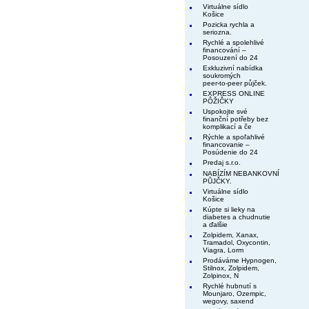
Virtuálne sídlo
Košice
Pozicka rychla a
seriozna.
Rychlé a spolehlivé
financování –
Posouzení do 24
Exkluzivní nabídka
soukromých
peer-to-peer půjček.
EXPRESS ONLINE
PÔŽIČKY
Uspokojte své
finanční potřeby bez
komplikací a če
Rýchle a spoľahlivé
financovanie –
Posúdenie do 24
Predaj s.r.o.
NABÍZÍM NEBANKOVNÍ
PŮJČKY.
Virtuálne sídlo
Košice
Kúpte si lieky na
diabetes a chudnutie
a ďalšie
Zolpidem, Xanax,
Tramadol, Oxycontin,
Viagra, Lorm
Prodáváme Hypnogen,
Stilnox, Zolpidem,
Zolpinox, N
Rychlé hubnutí s
Mounjaro, Ozempic,
wegovy, saxend