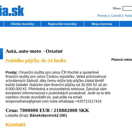
Meno:
Pomoc
|
Cenník
|
Kont
Všetky inzeráty
Najnovšie inzeráty
Moja inzercia
Autá, auto-moto
Ostatné
~
Nabídka půjčky do 24 hodin
Platená rekl
Predaj :
Finanční služby pro celou ČR Rychlé a spolehlivé
finanční služby pro celou Českou republiku. Velká průchodnost
schválených žádostí, díky čemu může tuto půjčku získat téměř
každý žadatel. Nabízím vám finanční půjčky od 30.000 Kč až do
8.000.000 Kč. Přehledná a srozumitelná smlouva. Zaručuji vám
kompletní informovanost o podmínkách poskytnutí. Jestli se to této
nabídce chcete dozvědět víc, pak pište na email:
wogeovahana@gmail.com nobe whatsapp +420723117416
Cena: 7000000 EUR / 210882000 SKK
Lokalita (Kraj):
Bánskobystrický (SK)
Kontakt