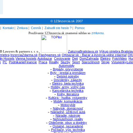
© 123inzercia.sk 2007
|
Kontakt
|
Zmluva
|
Cenník
|
Zabudli ste heslo ?
|
Pomoc
Používanie 123inzercia.sk znamená súhlas so
zmluvou
.
 Lawyers & partners s. r. o.,
ZaloznaBratislava.sk
Výkup striebra Bratisla
triebra
InzerciaZdarma.sk
Flashgames.sk
OKbazar.sk - Bazar a inzercia uplne zdarma!
OKs
lin Hostels
Vienna hostels
Autobazar
Cestovanie
Deti
DomZahrada
Elektro
FotoVideo
Hu
e
PC
PodnikanieFinancie
Praca
Reality
Sluzby
Sport
Starozitnosti
Stroje
VstupenkyLete
Automobily
»
Brigády, privyrobenie
»
Byty - predaj a prenájom
»
Detské potreby
»
Dovolenky, zájazdy
»
Elektro, biela technika
»
Hobby, army, voľný čas
»
Kancelárska technika
»
Knihy, literatúra
»
Kultúra - hudba, vstupenky
»
Mobily, komunikácia
»
Motocykle
»
Nábytok, domácnosť
»
Nákladné, úžitkové autá
»
Náradie, nástroje
»
Nehnuteľnosti, reality
»
Oblečenie, obuv a doplnky
»
Ostatné, nezaradené
»
Počítače, výp. technika