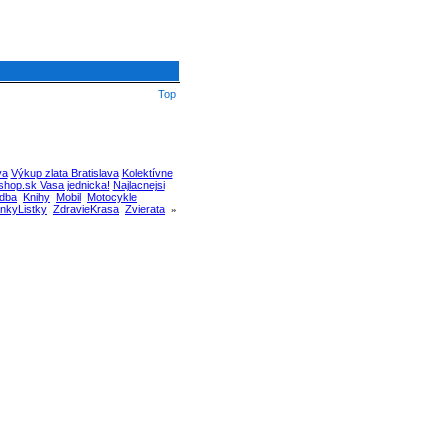
Top
va
Výkup zlata Bratislava
Kolektívne
hop.sk Vasa jednicka!
Najlacnejsi
dba
Knihy
Mobil
Motocykle
nkyListky
ZdravieKrasa
Zvierata
»