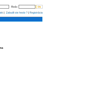
Heslo:
akt
|
Zabudli ste heslo ?
|
Registrácia
ama