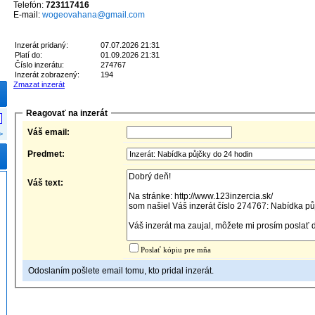
Telefón:
723117416
E-mail:
wogeovahana@gmail.com
Inzerát pridaný:
07.07.2026 21:31
Platí do:
01.09.2026 21:31
Číslo inzerátu:
274767
Inzerát zobrazený:
194
Zmazat inzerát
Reagovať na inzerát
Váš email:
>
Predmet:
Váš text:
Poslať kópiu pre mňa
Odoslaním pošlete email tomu, kto pridal inzerát.