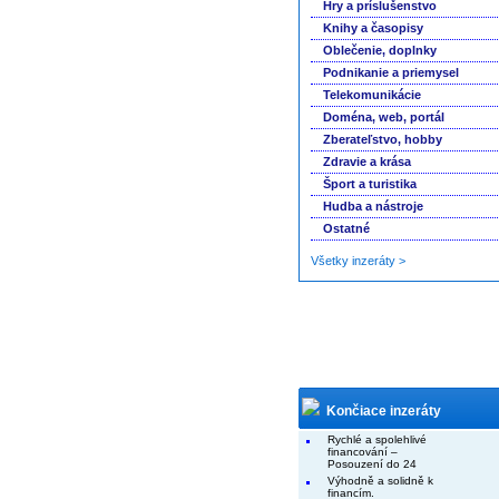
Hry a príslušenstvo
Knihy a časopisy
Oblečenie, doplnky
Podnikanie a priemysel
Telekomunikácie
Doména, web, portál
Zberateľstvo, hobby
Zdravie a krása
Šport a turistika
Hudba a nástroje
Ostatné
Všetky inzeráty >
Končiace inzeráty
Rychlé a spolehlivé
financování –
Posouzení do 24
Výhodně a solidně k
financím.