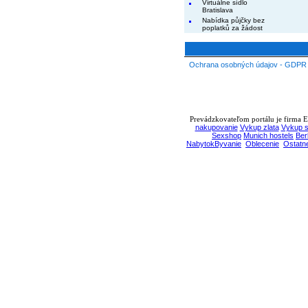
Virtuálne sídlo
Bratislava
Nabídka půjčky bez
poplatků za žádost
Ochrana osobných údajov - GDPR
Prevádzkovateľom portálu je firma EB
nakupovanie
Vykup zlata
Vykup s
Sexshop
Munich hostels
Ber
NabytokByvanie
Oblecenie
Ostatn