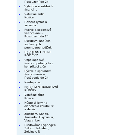
Posouzení do 24
Výhodně a solidně k
financím.
Virtuálne sídlo
Košice
Pozicka rychla a
seriozna.
Rychlé a spolehlivé
financování –
Posouzení do 24
Exkluzivní nabídka
soukromých
peer-to-peer půjček.
EXPRESS ONLINE
PÔŽIČKY
Uspokojte své
finanční potřeby bez
komplikací a če
Rýchle a spoľahlivé
financovanie –
Posúdenie do 24
Predaj s.r.o.
NABÍZÍM NEBANKOVNÍ
PŮJČKY.
Virtuálne sídlo
Košice
Kúpte si lieky na
diabetes a chudnutie
a ďalšie
Zolpidem, Xanax,
Tramadol, Oxycontin,
Viagra, Lorm
Prodáváme Hypnogen,
Stilnox, Zolpidem,
Zolpinox, N