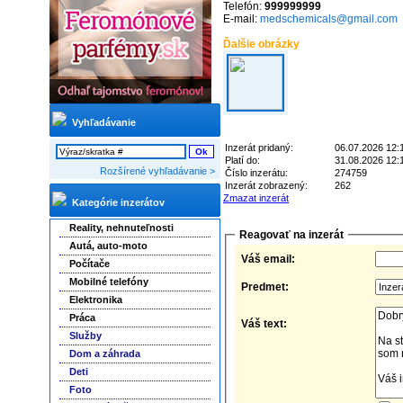
Telefón:
999999999
E-mail:
medschemicals@gmail.com
Ďalšie obrázky
Vyhľadávanie
Inzerát pridaný:
06.07.2026 12:
Platí do:
31.08.2026 12:
Rozšírené vyhľadávanie >
Číslo inzerátu:
274759
Inzerát zobrazený:
262
Zmazat inzerát
Kategórie inzerátov
Reality, nehnuteľnosti
Reagovať na inzerát
Autá, auto-moto
Váš email:
Počítače
Mobilné telefóny
Predmet:
Elektronika
Práca
Váš text:
Služby
Dom a záhrada
Deti
Foto