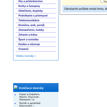
Hry a príslušenstvo
Po
Knihy a časopisy
Odoslaním pošlete email tomu, kto
Oblečenie, doplnky
Podnikanie a priemysel
Telekomunikácie
Doména, web, portál
Zberateľstvo, hobby
Zdravie a krása
Šport a turistika
Hudba a nástroje
Ostatné
Všetky inzeráty >
Končiace inzeráty
Kúpte si Zolpidem,
Nuerol, Oxycontin,
Diazepam, Le
Rychlé a spolehlivé
financování –