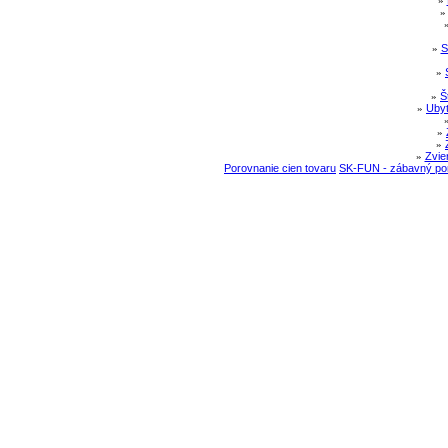
»
»
S
»
»
Š
»
Ubyt
»
»
»
Zvie
Porovnanie cien tovaru
SK-FUN - zábavný por