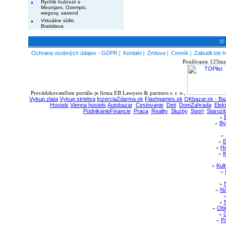
Rychlé hubnutí s
Mounjaro, Ozempic,
wegovy, saxend
Virtuálne sídlo
Bratislava
© 
Ochrana osobných údajov - GDPR
|
Kontakt
|
Zmluva
|
Cenník
|
Zabudli ste h
Používanie 123inz
Prevádzkovateľom portálu je firma EB Lawyers & partners s. r. o.,
Vykup zlata
Vykup striebra
InzerciaZdarma.sk
Flashgames.sk
OKbazar.sk - Baz
Hostels
Vienna hostels
Autobazar
Cestovanie
Deti
DomZahrada
Elek
PodnikanieFinancie
Praca
Reality
Sluzby
Sport
Starozit
»
»
By
»
»
E
»
Ho
»
K
»
Kul
»
»
»
Ná
»
»
Obl
»
»
Po