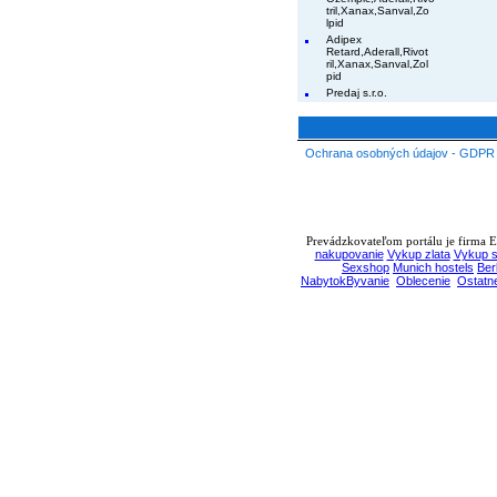
tril,Xanax,Sanval,Zo
lpid
Adipex
Retard,Aderall,Rivot
ril,Xanax,Sanval,Zol
pid
Predaj s.r.o.
Ochrana osobných údajov - GDPR
Prevádzkovateľom portálu je firma EB
nakupovanie
Vykup zlata
Vykup s
Sexshop
Munich hostels
Ber
NabytokByvanie
Oblecenie
Ostatn