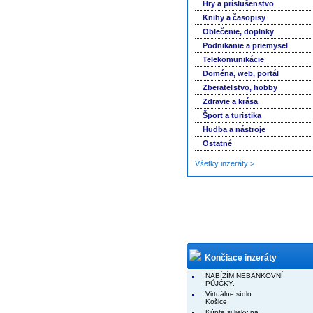
Hry a príslušenstvo
Knihy a časopisy
Oblečenie, doplnky
Podnikanie a priemysel
Telekomunikácie
Doména, web, portál
Zberateľstvo, hobby
Zdravie a krása
Šport a turistika
Hudba a nástroje
Ostatné
Všetky inzeráty >
Končiace inzeráty
NABÍZÍM NEBANKOVNÍ
PŮJČKY.
Virtuálne sídlo
Košice
Kúpte si lieky na