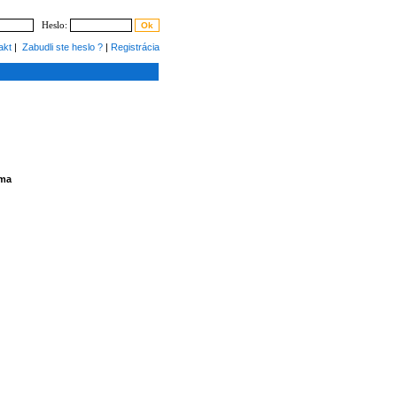
Heslo:
akt
|
Zabudli ste heslo ?
|
Registrácia
ama