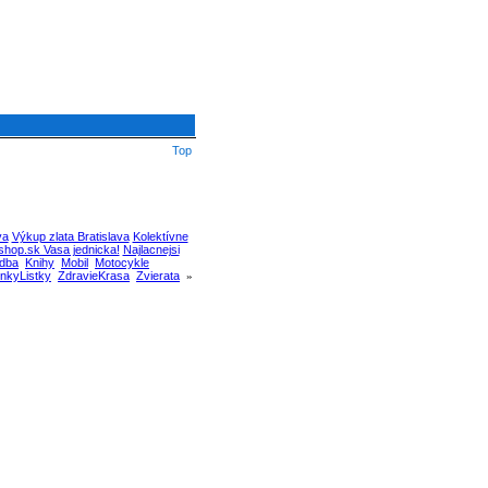
Top
va
Výkup zlata Bratislava
Kolektívne
hop.sk Vasa jednicka!
Najlacnejsi
dba
Knihy
Mobil
Motocykle
nkyListky
ZdravieKrasa
Zvierata
»