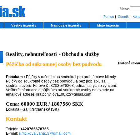
Meno:
Pomoc
|
Cenník
|
Kont
Všetky inzeráty
Najnovšie inzeráty
Moja inzercia
Reality, nehnuteľnosti
Obchod a služby
~
Pôžička od súkromnej osoby bez podvodu
Platená rekl
Ponúkam :
Půjčky s ručením na směnku i pro problémové klienty.
Půjčky od soukromé osoby bez podvodu a bez poplatku za
sjednání úvěru. Férové &#8203;&#8203;jednání a rychlé vyřízení.
Veškeré informace o půjčkách od soukromé osoby naleznete na
emailové adrese: kratochvilova100.cz@gmail.com
Cena: 60000 EUR / 1807560 SKK
Lokalita (Kraj):
Nitrianský (SK)
Kontakt
Telefón:
+420765678765
E-mail:
simcikovaivana13@gmail.com