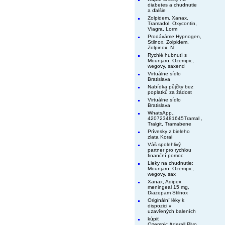
diabetes a chudnutie
a ďalšie
Zolpidem, Xanax,
Tramadol, Oxycontin,
Viagra, Lorm
Prodáváme Hypnogen,
Stilnox, Zolpidem,
Zolpinox, N
Rychlé hubnutí s
Mounjaro, Ozempic,
wegovy, saxend
Virtuálne sídlo
Bratislava
Nabídka půjčky bez
poplatků za žádost
Virtuálne sídlo
Bratislava
WhatsApp..
420723481645Tramal ,
Tralgit, Tramabene
Prívesky z bieleho
zlata Korai
Váš spolehlivý
partner pro rychlou
finanční pomoc
Lieky na chudnutie:
Mounjaro, Ozempic,
wegovy, sax
Xanax, Adipex
meningeal 15 mg,
Diazepam Stilnox
Originální léky k
dispozici v
uzavřených baleních
kúpiť
Ozempic,Aderall,Rivo