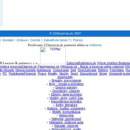
© 123inzercia.sk 2007
|
Kontakt
|
Zmluva
|
Cenník
|
Zabudli ste heslo ?
|
Pomoc
Používanie 123inzercia.sk znamená súhlas so
zmluvou
.
 Lawyers & partners s. r. o.,
ZaloznaBratislava.sk
Výkup striebra Bratisla
triebra
InzerciaZdarma.sk
Flashgames.sk
OKbazar.sk - Bazar a inzercia uplne zdarma!
OKs
lin Hostels
Vienna hostels
Autobazar
Cestovanie
Deti
DomZahrada
Elektro
FotoVideo
Hu
e
PC
PodnikanieFinancie
Praca
Reality
Sluzby
Sport
Starozitnosti
Stroje
VstupenkyLete
Automobily
»
Brigády, privyrobenie
»
Byty - predaj a prenájom
»
Detské potreby
»
Dovolenky, zájazdy
»
Elektro, biela technika
»
Hobby, army, voľný čas
»
Kancelárska technika
»
Knihy, literatúra
»
Kultúra - hudba, vstupenky
»
Mobily, komunikácia
»
Motocykle
»
Nábytok, domácnosť
»
Nákladné, úžitkové autá
»
Náradie, nástroje
»
Nehnuteľnosti, reality