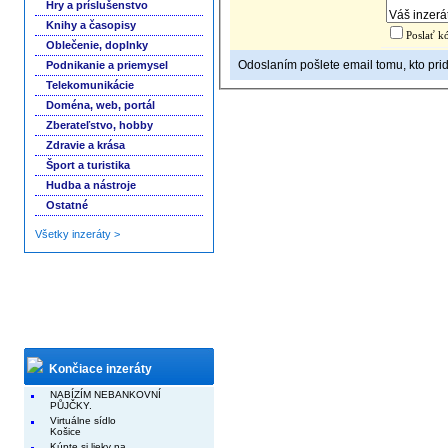
Hry a príslušenstvo
Knihy a časopisy
Poslať k
Oblečenie, doplnky
Odoslaním pošlete email tomu, kto prid
Podnikanie a priemysel
Telekomunikácie
Doména, web, portál
Zberateľstvo, hobby
Zdravie a krása
Šport a turistika
Hudba a nástroje
Ostatné
Všetky inzeráty >
Končiace inzeráty
NABÍZÍM NEBANKOVNÍ
PŮJČKY.
Virtuálne sídlo
Košice
Kúpte si lieky na