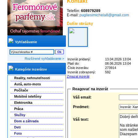
Kontakt
Telefón:
608979289
E-mail:
pugliesimichela8@gmail.com
Ďalšie obrázky
Vyhľadávanie
Rozšírené vyhľadávanie >
Inzerát pridaný:
13.04.2026 13:04
Platí do:
08.06.2026 13:04
Číslo inzerátu:
273914
Kategórie inzerátov
Inzerát zobrazený:
592
Zmazat inzerát
Reality, nehnuteľnosti
Autá, auto-moto
Reagovať na inzerát
Počítače
Mobilné telefóny
Váš email:
Elektronika
Predmet:
Práca
Služby
Váš text:
Dom a záhrada
Deti
Foto