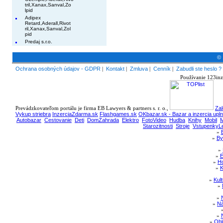
tril,Xanax,Sanval,Zo
lpid
Adipex
Retard,Aderall,Rivot
ril,Xanax,Sanval,Zol
pid
Predaj s.r.o.
© 
Ochrana osobných údajov - GDPR
|
Kontakt
|
Zmluva
|
Cenník
|
Zabudli ste heslo ?
Používanie 123inz
Prevádzkovateľom portálu je firma EB Lawyers & partners s. r. o.,
Zal
Vykup striebra
InzerciaZdarma.sk
Flashgames.sk
OKbazar.sk - Bazar a inzercia upl
Autobazar
Cestovanie
Deti
DomZahrada
Elektro
FotoVideo
Hudba
Knihy
Mobil
M
Starozitnosti
Stroje
VstupenkyLe
»
»
By
»
»
E
»
Ho
»
K
»
Kul
»
»
»
Ná
»
»
Obl