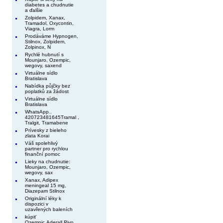
diabetes a chudnutie
a ďalšie
Zolpidem, Xanax,
Tramadol, Oxycontin,
Viagra, Lorm
Prodáváme Hypnogen,
Stilnox, Zolpidem,
Zolpinox, N
Rychlé hubnutí s
Mounjaro, Ozempic,
wegovy, saxend
Virtuálne sídlo
Bratislava
Nabídka půjčky bez
poplatků za žádost
Virtuálne sídlo
Bratislava
WhatsApp..
420723481645Tramal ,
Tralgit, Tramabene
Prívesky z bieleho
zlata Korai
Váš spolehlivý
partner pro rychlou
finanční pomoc
Lieky na chudnutie:
Mounjaro, Ozempic,
wegovy, sax
Xanax, Adipex
meningeal 15 mg,
Diazepam Stilnox
Originální léky k
dispozici v
uzavřených baleních
kúpiť
Ozempic,Aderall,Rivo