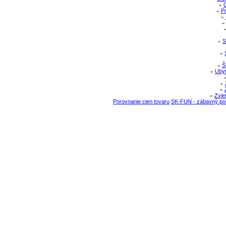
»
»
Po
»
»
S
»
»
Š
»
Ubyt
»
»
»
Zvie
Porovnanie cien tovaru
SK-FUN - zábavný por