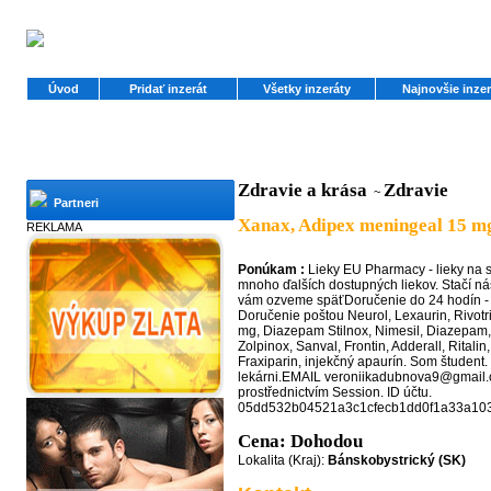
Úvod
Pridať inzerát
Všetky inzeráty
Najnovšie inzer
Zdravie a krása
Zdravie
~
Partneri
Xanax, Adipex meningeal 15 mg
REKLAMA
Ponúkam :
Lieky EU Pharmacy - lieky na s
mnoho ďalších dostupných liekov. Stačí n
vám ozveme späťDoručenie do 24 hodín - 
Doručenie poštou Neurol, Lexaurin, Rivotr
mg, Diazepam Stilnox, Nimesil, Diazepam,
Zolpinox, Sanval, Frontin, Adderall, Ritalin,
Fraxiparin, injekčný apaurín. Som študent.
lekárni.EMAIL veroniikadubnova9@gmail.
prostřednictvím Session. ID účtu.
05dd532b04521a3c1cfecb1dd0f1a33a10
Cena: Dohodou
Lokalita (Kraj):
Bánskobystrický (SK)