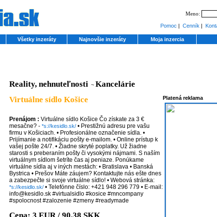
Meno:
Pomoc
|
Cenník
|
Kont
Všetky inzeráty
Najnovšie inzeráty
Moja inzercia
Reality, nehnuteľnosti
Kancelárie
~
Virtuálne sídlo Košice
Platená reklama
Prenájom :
Virtuálne sídlo Košice Čo získate za 3 €
mesačne? -
• Prestižnú adresu pre vašu
*s://kesidlo.sk/
firmu v Košiciach. • Profesionálne označenie sídla. •
Prijímanie a notifikáciu pošty e-mailom. • Online prístup k
vašej pošte 24/7. • Žiadne skryté poplatky. Už žiadne
starosti s preberaním pošty či vysokými nájmami. S naším
virtuálnym sídlom šetríte čas aj peniaze. Ponúkame
virtuálne sídla aj v iných mestách: • Bratislava • Banská
Bystrica • Prešov Máte záujem? Kontaktujte nás ešte dnes
a zabezpečte si svoje virtuálne sídlo! • Webová stránka:
• Telefónne číslo: +421 948 296 779 • E-mail:
*s://kesidlo.sk/
info@kesidlo.sk #virtualsidlo #kosice #mncompany
#spolocnost #zalozenie #zmeny #readymade
Cena: 3 EUR / 90.38 SKK