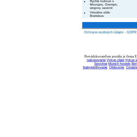
Rychlé hubnutí s
Mounjaro, Ozempic,
wegovy, saxend
Virtuálne sídlo
Bratislava
Ochrana osobných údajov - GDPR
Prevádzkovateľom portálu je firma EB
nakupovanie
Vykup zlata
Vykup s
Sexshop
Munich hostels
Ber
NabytokByvanie
Oblecenie
Ostatn