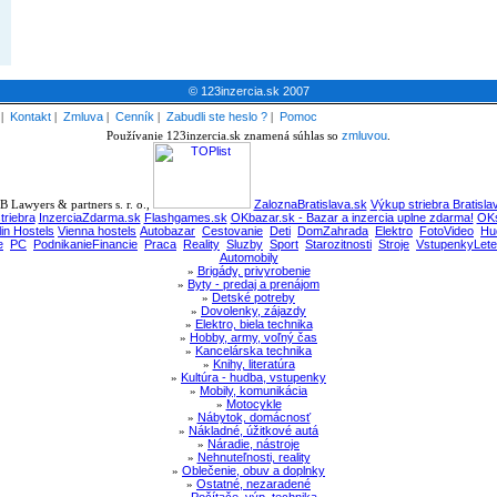
© 123inzercia.sk 2007
|
Kontakt
|
Zmluva
|
Cenník
|
Zabudli ste heslo ?
|
Pomoc
Používanie 123inzercia.sk znamená súhlas so
zmluvou
.
 Lawyers & partners s. r. o.,
ZaloznaBratislava.sk
Výkup striebra Bratisla
triebra
InzerciaZdarma.sk
Flashgames.sk
OKbazar.sk - Bazar a inzercia uplne zdarma!
OKs
lin Hostels
Vienna hostels
Autobazar
Cestovanie
Deti
DomZahrada
Elektro
FotoVideo
Hu
e
PC
PodnikanieFinancie
Praca
Reality
Sluzby
Sport
Starozitnosti
Stroje
VstupenkyLete
Automobily
»
Brigády, privyrobenie
»
Byty - predaj a prenájom
»
Detské potreby
»
Dovolenky, zájazdy
»
Elektro, biela technika
»
Hobby, army, voľný čas
»
Kancelárska technika
»
Knihy, literatúra
»
Kultúra - hudba, vstupenky
»
Mobily, komunikácia
»
Motocykle
»
Nábytok, domácnosť
»
Nákladné, úžitkové autá
»
Náradie, nástroje
»
Nehnuteľnosti, reality
»
Oblečenie, obuv a doplnky
»
Ostatné, nezaradené