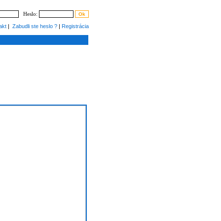
Heslo:
akt
|
Zabudli ste heslo ?
|
Registrácia