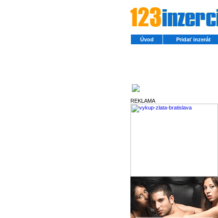
Úvod
Pridať inzerát
Partneri
REKLAMA