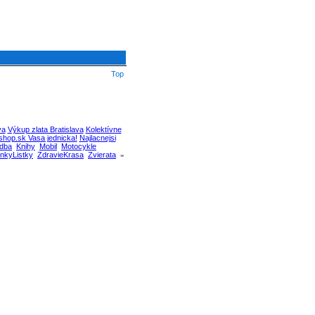
Top
va
Výkup zlata Bratislava
Kolektívne
hop.sk Vasa jednicka!
Najlacnejsi
dba
Knihy
Mobil
Motocykle
nkyListky
ZdravieKrasa
Zvierata
»