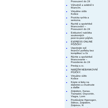
Posouzení do 24
Výhodně a solidně k
financím.
Virtuálne sídlo
Košice
Pozicka rychla a
seriozna.
Rychlé a spolehlivé
financování –
Posouzení do 24
Exkluzivní nabídka
soukromých
peer-to-peer půjček.
EXPRESS ONLINE
PÔŽIČKY
Uspokojte své
finanční potřeby bez
komplikací a če
Rýchle a spoľahlivé
financovanie –
Posúdenie do 24
Predaj s.r.o.
NABÍZÍM NEBANKOVNÍ
PŮJČKY.
Virtuálne sídlo
Košice
Kúpte si lieky na
diabetes a chudnutie
a ďalšie
Zolpidem, Xanax,
Tramadol, Oxycontin,
Viagra, Lorm
Prodáváme Hypnogen,
Stilnox, Zolpidem,
Zolpinox, N