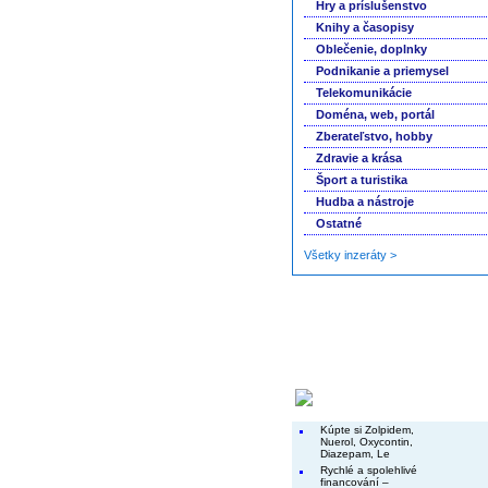
Hry a príslušenstvo
Knihy a časopisy
Oblečenie, doplnky
Podnikanie a priemysel
Telekomunikácie
Doména, web, portál
Zberateľstvo, hobby
Zdravie a krása
Šport a turistika
Hudba a nástroje
Ostatné
Všetky inzeráty >
Končiace inzeráty
Kúpte si Zolpidem,
Nuerol, Oxycontin,
Diazepam, Le
Rychlé a spolehlivé
financování –