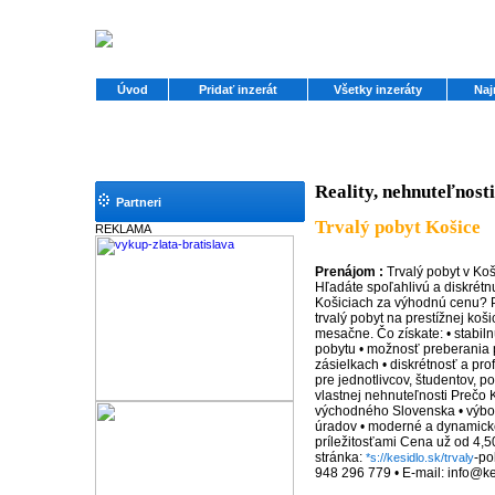
Úvod
Pridať inzerát
Všetky inzeráty
Naj
Reality, nehnuteľnosti
Partneri
Trvalý pobyt Košice
REKLAMA
Prenájom :
Trvalý pobyt v Koš
Hľadáte spoľahlivú a diskrétn
Košiciach za výhodnú cenu?
trvalý pobyt na prestížnej koš
mesačne. Čo získate: • stabil
pobytu • možnosť preberania po
zásielkach • diskrétnosť a pro
pre jednotlivcov, študentov, p
vlastnej nehnuteľnosti Prečo 
východného Slovenska • výbo
úradov • moderné a dynamické
príležitosťami Cena už od 4,5
stránka:
-po
*s://kesidlo.sk/trvaly
948 296 779 • E-mail: info@ke