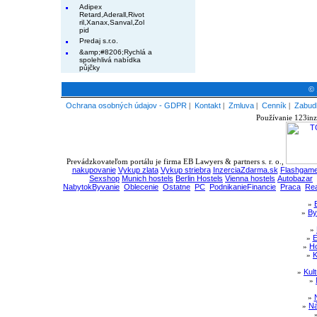
Adipex
Retard,Aderall,Rivot
ril,Xanax,Sanval,Zol
pid
Predaj s.r.o.
&amp;#8206;Rychlá a
spolehlivá nabídka
půjčky
© 
Ochrana osobných údajov - GDPR
|
Kontakt
|
Zmluva
|
Cenník
|
Zabudl
Používanie 123inz
Prevádzkovateľom portálu je firma EB Lawyers & partners s. r. o.,
nakupovanie
Vykup zlata
Vykup striebra
InzerciaZdarma.sk
Flashgame
Sexshop
Munich hostels
Berlin Hostels
Vienna hostels
Autobazar
NabytokByvanie
Oblecenie
Ostatne
PC
PodnikanieFinancie
Praca
Rea
»
»
By
»
»
E
»
Ho
»
K
»
Kul
»
»
»
Ná