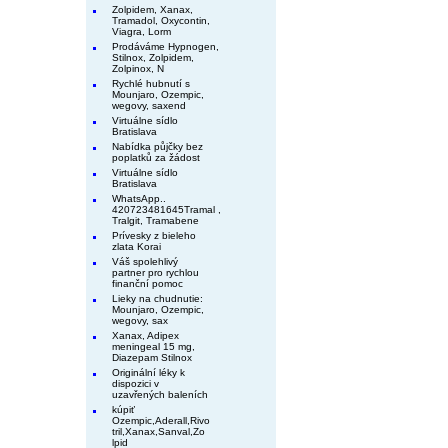
Zolpidem, Xanax,
Tramadol, Oxycontin,
Viagra, Lorm
Prodáváme Hypnogen,
Stilnox, Zolpidem,
Zolpinox, N
Rychlé hubnutí s
Mounjaro, Ozempic,
wegovy, saxend
Virtuálne sídlo
Bratislava
Nabídka půjčky bez
poplatků za žádost
Virtuálne sídlo
Bratislava
WhatsApp..
420723481645Tramal ,
Tralgit, Tramabene
Prívesky z bieleho
zlata Korai
Váš spolehlivý
partner pro rychlou
finanční pomoc
Lieky na chudnutie:
Mounjaro, Ozempic,
wegovy, sax
Xanax, Adipex
meningeal 15 mg,
Diazepam Stilnox
Originální léky k
dispozici v
uzavřených baleních
kúpiť
Ozempic,Aderall,Rivo
tril,Xanax,Sanval,Zo
lpid