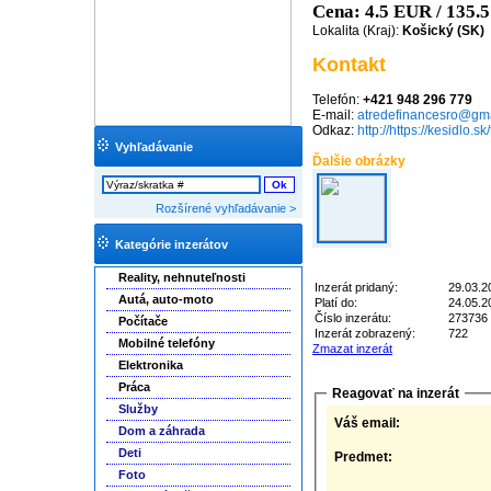
Cena: 4.5 EUR / 135.
Lokalita (Kraj):
Košický (SK)
Kontakt
Telefón:
+421 948 296 779
E-mail:
atredefinancesro@gm
Odkaz:
http://https://kesidlo.sk
Vyhľadávanie
Ďalšie obrázky
Rozšírené vyhľadávanie >
Kategórie inzerátov
Reality, nehnuteľnosti
Inzerát pridaný:
29.03.2
Autá, auto-moto
Platí do:
24.05.2
Číslo inzerátu:
273736
Počítače
Inzerát zobrazený:
722
Mobilné telefóny
Zmazat inzerát
Elektronika
Práca
Reagovať na inzerát
Služby
Váš email:
Dom a záhrada
Deti
Predmet:
Foto