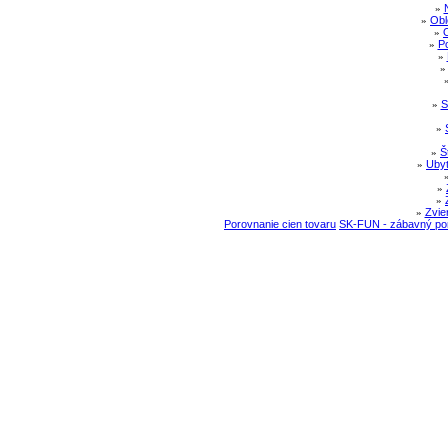
»
»
Obl
»
»
Po
»
»
S
»
»
Š
»
Ubyt
»
»
»
Zvie
Porovnanie cien tovaru
SK-FUN - zábavný por