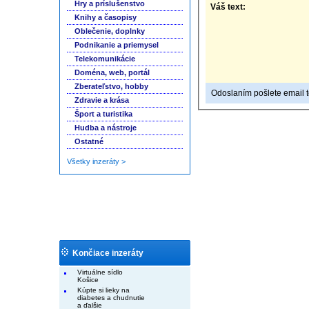
Hry a príslušenstvo
Váš text:
Knihy a časopisy
Oblečenie, doplnky
Podnikanie a priemysel
Telekomunikácie
Doména, web, portál
Zberateľstvo, hobby
Odoslaním pošlete email to
Zdravie a krása
Šport a turistika
Hudba a nástroje
Ostatné
Všetky inzeráty >
Končiace inzeráty
Virtuálne sídlo
Košice
Kúpte si lieky na
diabetes a chudnutie
a ďalšie