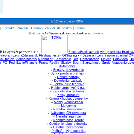
© 123inzercia.sk 2007
|
Kontakt
|
Zmluva
|
Cenník
|
Zabudli ste heslo ?
|
Pomoc
Používanie 123inzercia.sk znamená súhlas so
zmluvou
.
 Lawyers & partners s. r. o.,
ZaloznaBratislava.sk
Výkup striebra Bratisla
triebra
InzerciaZdarma.sk
Flashgames.sk
OKbazar.sk - Bazar a inzercia uplne zdarma!
OKs
lin Hostels
Vienna hostels
Autobazar
Cestovanie
Deti
DomZahrada
Elektro
FotoVideo
Hu
e
PC
PodnikanieFinancie
Praca
Reality
Sluzby
Sport
Starozitnosti
Stroje
VstupenkyLete
Automobily
»
Brigády, privyrobenie
»
Byty - predaj a prenájom
»
Detské potreby
»
Dovolenky, zájazdy
»
Elektro, biela technika
»
Hobby, army, voľný čas
»
Kancelárska technika
»
Knihy, literatúra
»
Kultúra - hudba, vstupenky
»
Mobily, komunikácia
»
Motocykle
»
Nábytok, domácnosť
»
Nákladné, úžitkové autá
»
Náradie, nástroje
»
Nehnuteľnosti, reality
»
Oblečenie, obuv a doplnky
»
Ostatné, nezaradené
»
Počítače, výp. technika