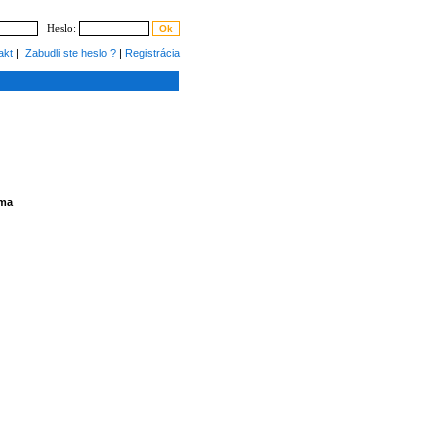
Heslo:
akt
|
Zabudli ste heslo ?
|
Registrácia
ama