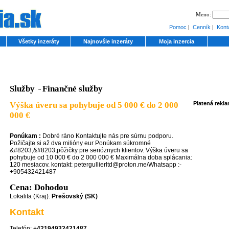
Meno:
Pomoc
|
Cenník
|
Kont
Všetky inzeráty
Najnovšie inzeráty
Moja inzercia
Služby
Finančné služby
~
Výška úveru sa pohybuje od 5 000 € do 2 000
Platená rekl
000 €
Ponúkam :
Dobré ráno Kontaktujte nás pre súrnu podporu.
Požičajte si až dva milióny eur Ponúkam súkromné
&#8203;&#8203;pôžičky pre serióznych klientov. Výška úveru sa
pohybuje od 10 000 € do 2 000 000 € Maximálna doba splácania:
120 mesiacov. kontakt: petergullierltd@proton.me/Whatsapp :-
+905432421487
Cena: Dohodou
Lokalita (Kraj):
Prešovský (SK)
Kontakt
Telefón:
+42194932421487