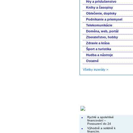
Hry a príslušenstvo
Knihy a časopisy
Oblečenie, doplnky
Podnikanie a priemysel
Telekomunikácie
Doména, web, portál
Zberateľstvo, hobby
Zdravie a krása
Šport a turistika
Hudba a nástroje
Ostatné
Všetky inzeráty >
Končiace inzeráty
Rychlé a spolehlivé
financování –
Posouzení do 24
Výhodně a solidně k
financím.