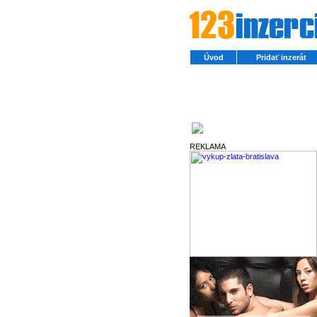
Úvod
Pridať inzerát
Partneri
REKLAMA