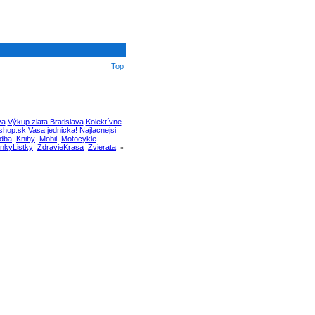
Top
va
Výkup zlata Bratislava
Kolektívne
hop.sk Vasa jednicka!
Najlacnejsi
dba
Knihy
Mobil
Motocykle
nkyListky
ZdravieKrasa
Zvierata
»