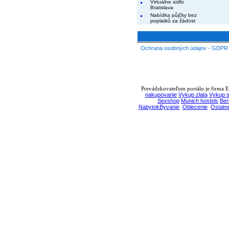
Virtuálne sídlo
Bratislava
Nabídka půjčky bez
poplatků za žádost
Ochrana osobných údajov - GDPR
Prevádzkovateľom portálu je firma EB
nakupovanie
Vykup zlata
Vykup s
Sexshop
Munich hostels
Ber
NabytokByvanie
Oblecenie
Ostatn