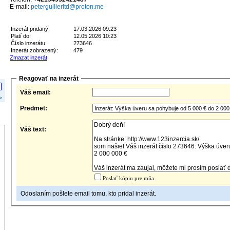
E-mail:
petergullierltd@proton.me
Inzerát pridaný:
17.03.2026 09:23
Platí do:
12.05.2026 10:23
Číslo inzerátu:
273646
Inzerát zobrazený:
479
Zmazat inzerát
Reagovať na inzerát
Váš email:
>
Predmet:
Váš text:
Poslať kópiu pre mňa
Odoslaním pošlete email tomu, kto pridal inzerát.