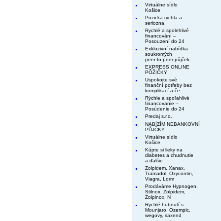
Virtuálne sídlo
Košice
Pozicka rychla a
seriozna.
Rychlé a spolehlivé
financování –
Posouzení do 24
Exkluzivní nabídka
soukromých
peer-to-peer půjček.
EXPRESS ONLINE
PÔŽIČKY
Uspokojte své
finanční potřeby bez
komplikací a če
Rýchle a spoľahlivé
financovanie –
Posúdenie do 24
Predaj s.r.o.
NABÍZÍM NEBANKOVNÍ
PŮJČKY.
Virtuálne sídlo
Košice
Kúpte si lieky na
diabetes a chudnutie
a ďalšie
Zolpidem, Xanax,
Tramadol, Oxycontin,
Viagra, Lorm
Prodáváme Hypnogen,
Stilnox, Zolpidem,
Zolpinox, N
Rychlé hubnutí s
Mounjaro, Ozempic,
wegovy, saxend