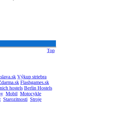
Top
slava.sk
Výkup striebra
Zdarma.sk
Flashgames.sk
ich hostels
Berlin Hostels
hy
Mobil
Motocykle
t
Starozitnosti
Stroje