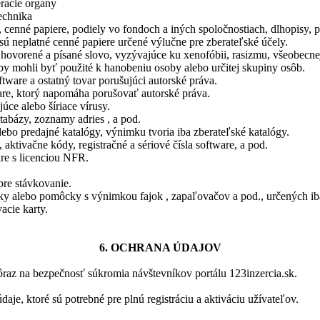
eracie organy
echnika
, cenné papiere, podiely vo fondoch a iných spoločnostiach, dlhopisy, 
ú neplatné cenné papiere určené výlučne pre zberateľské účely.
 hovorené a písané slovo, vyzývajúce ku xenofóbii, rasizmu, všeobecnej
 by mohli byť použité k hanobeniu osoby alebo určitej skupiny osôb.
ftware a ostatný tovar porušujúci autorské práva.
are, ktorý napomáha porušovať autorské práva.
úce alebo šíriace vírusy.
tabázy, zoznamy adries , a pod.
ebo predajné katalógy, výnimku tvoria iba zberateľské katalógy.
 aktivačne kódy, registračné a sériové čísla software, a pod.
are s licenciou NFR.
pre stávkovanie.
y alebo pomôcky s výnimkou fajok , zapaľovačov a pod., určených iba
acie karty.
6. OCHRANA ÚDAJOV
raz na bezpečnosť súkromia návštevníkov portálu 123inzercia.sk.
aje, ktoré sú potrebné pre plnú registráciu a aktiváciu užívateľov.