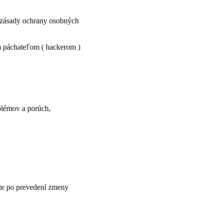
to zásady ochrany osobných
m páchateľom ( hackerom )
blémov a porúch,
te po prevedení zmeny