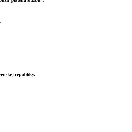
použiť platenú službu.
.
.
venskej republiky.