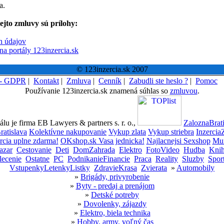
a.
ejto zmluvy sú prílohy:
h údajov
na portály 123inzercia.sk
© 123inzercia.sk 2007
 - GDPR
|
Kontakt
|
Zmluva
|
Cenník
|
Zabudli ste heslo ?
|
Pomoc
Používanie 123inzercia.sk znamená súhlas so
zmluvou
.
lu je firma EB Lawyers & partners s. r. o.,
ZaloznaBrati
ratislava
Kolektívne nakupovanie
Vykup zlata
Vykup striebra
Inzercia
rcia uplne zdarma!
OKshop.sk Vasa jednicka!
Najlacnejsi Sexshop
Mun
azar
Cestovanie
Deti
DomZahrada
Elektro
FotoVideo
Hudba
Kni
lecenie
Ostatne
PC
PodnikanieFinancie
Praca
Reality
Sluzby
Spor
VstupenkyLetenkyListky
ZdravieKrasa
Zvierata
»
Automobily
»
Brigády, privyrobenie
»
Byty - predaj a prenájom
»
Detské potreby
»
Dovolenky, zájazdy
»
Elektro, biela technika
»
Hobby, army, voľný čas