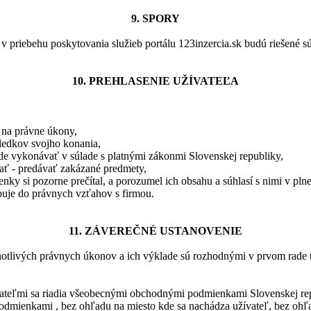
9. SPORY
 v priebehu poskytovania služieb portálu 123inzercia.sk budú riešené 
10. PREHLASENIE UŽÍVATEĽA
ý na právne úkony,
ledkov svojho konania,
e vykonávať v súlade s platnými zákonmi Slovenskej republiky,
ať - predávať zakázané predmety,
ky si pozorne prečítal, a porozumel ich obsahu a súhlasí s nimi v plne
upuje do právnych vzťahov s firmou.
11. ZÁVEREČNÉ USTANOVENIE
notlivých právnych úkonov a ich výklade sú rozhodnými v prvom rade 
ateľmi sa riadia všeobecnými obchodnými podmienkami Slovenskej rep
mienkami , bez ohľadu na miesto kde sa nachádza užívateľ, bez ohľa