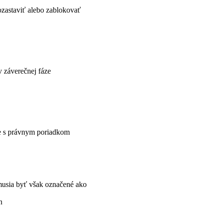
ozastaviť alebo zablokovať
v záverečnej fáze
ore s právnym poriadkom
, musia byť však označené ako
n