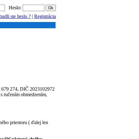
Heslo:
udli ste heslo ?
|
Registrácia
45 679 274, DIČ 2023102972
ť s ručením obmedzením,
ého priestoru ( ďalej len