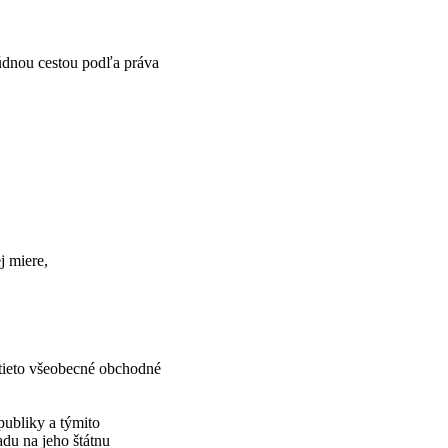
súdnou cestou podľa práva
j miere,
tieto všeobecné obchodné
ubliky a týmito
du na jeho štátnu