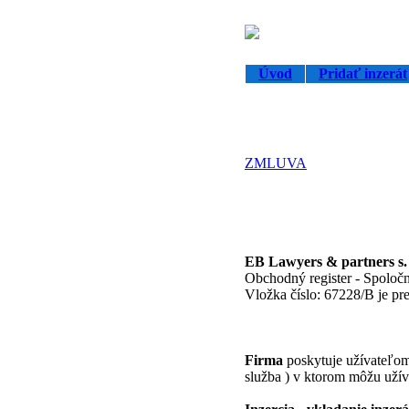
Úvod
Pridať inzerát
ZMLUVA
EB Lawyers & partners s. r
Obchodný register - Spoločn
Vložka číslo: 67228/B je pr
Firma
poskytuje užívateľom 
služba ) v ktorom môžu užíva