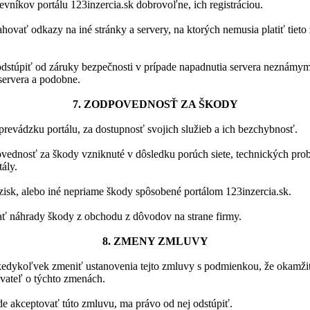
evníkov portálu 123inzercia.sk dobrovoľne, ich registráciou.
ahovať odkazy na iné stránky a servery, na ktorých nemusia platiť tie
odstúpiť od záruky bezpečnosti v prípade napadnutia servera neznámy
servera a podobne.
7. ZODPOVEDNOSŤ ZA ŠKODY
 prevádzku portálu, za dostupnosť svojich služieb a ich bezchybnosť.
vednosť za škody vzniknuté v dôsledku porúch siete, technických pro
ály.
zisk, alebo iné nepriame škody spôsobené portálom 123inzercia.sk.
 náhrady škody z obchodu z dôvodov na strane firmy.
8. ZMENY ZMLUVY
kedykoľvek zmeniť ustanovenia tejto zmluvy s podmienkou, že okamži
vateľ o týchto zmenách.
de akceptovať túto zmluvu, ma právo od nej odstúpiť.