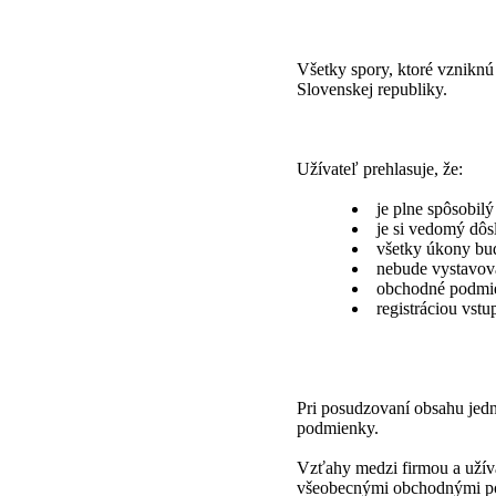
Všetky spory, ktoré vzniknú
Slovenskej republiky.
Užívateľ prehlasuje, že:
je plne spôsobil
je si vedomý dôs
všetky úkony bud
nebude vystavov
obchodné podmien
registráciou vst
Pri posudzovaní obsahu jed
podmienky.
Vzťahy medzi firmou a užív
všeobecnými obchodnými pod