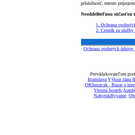
príslušnosť, miesto pripojeni
Neoddeliteľnou súčasťou t
1. Ochrana osobnýc
2. Cenník za služby 
Ochrana osobných údajov
Prevádzkovateľom portá
Bratislava
Výkup zlata B
OKbazar.sk - Bazar a inze
Vienna hostels
Autob
NabytokByvanie
Ob