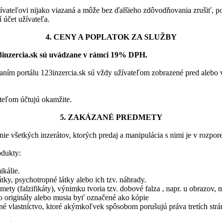
ívateľovi nijako viazaná a môže bez ďalšieho zdôvodňovania zrušiť, p
í účet užívateľa.
4. CENY A POPLATOK ZA SLUŽBY
23inzercia.sk sú uvádzane v rámci 19% DPH.
aním portálu 123inzercia.sk sú vždy užívateľom zobrazené pred alebo 
teľom účtujú okamžite.
5. ZAKÁZANÉ PREDMETY
ie všetkých inzerátov, ktorých predaj a manipulácia s nimi je v rozp
odukty:
kálie.
ky, psychotropné látky alebo ich tzv. náhrady.
mety (falzifikáty), výnimku tvoria tzv. dobové falza , napr. u obrazov
ko originály alebo musia byť označené ako kópie
né vlastníctvo, ktoré akýmkoľvek spôsobom porušujú práva tretích strá