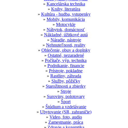
»
Kancelárska technika
»
Knihy, literatúra
»
Kultúra - hudba, vstupenky
»
Mobily, komunikácia
»
Motocykle
»
Nábytok, domácnosť
»
Nákladné, úžitkové autá
»
Náradie, nástroje
»
Nehnuteľnosti, reality
»
Oblečenie, obuv a doplnky
»
Ostatné, nezaradené
»
Počítače, výp. technika
»
Podnikanie, financie
»
Prístroje, pokladne
»
Rastliny, záhrada
»
Služby, pôžičky
»
Starožitnosti a zbierky
»
Stroje
»
Suroviny, polotovary
»
Šport
»
Štúdium a vzdelávanie
»
Ubytovanie (SR, zahraničie)
»
Video, foto, audio
»
Zamestnanie, práca
»
Zdravie a kozemtika