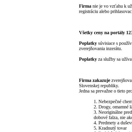
Firma
nie je vo vzťahu k už
registráciu alebo prihlasovac
Všetky ceny na portály 1
Poplatky
súvisiace s použív
zverejňovania inzerátu.
Poplatky
za služby sa užíva
Firma zakazuje
zverejňovan
Slovenskej republiky.
Jedna sa prevažne o tieto pr
1. Nebezpečné chemi
2. Drogy, omamné lát
3. Neoriginálne pred
dobové falza, nie a
4. Predmety a dušev
5. Kradnutý tovar