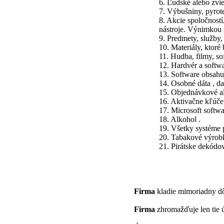
6. Ľudské alebo zvi
7. Výbušniny, pyrot
8. Akcie spoločností
nástroje. Výnimkou s
9. Predmety, služby,
10. Materiály, ktoré
11. Hudba, filmy, so
12. Hardvér a softw
13. Software obsahuj
14. Osobné dáta , da
15. Objednávkové al
16. Aktivačne kľúče,
17. Microsoft softw
18. Alkohol .
19. Všetky systéme 
20. Tabakové výrobk
21. Pirátske dekódov
Firma
kladie mimoriadny dô
Firma
zhromažďuje len tie úd