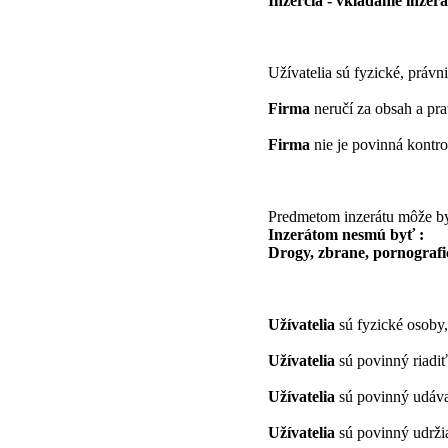
Inzercia - vkladanie inzer
Užívatelia sú fyzické, práv
Firma
neručí za obsah a pra
Firma
nie je povinná kontro
Predmetom inzerátu môže by
Inzerátom nesmú byť :
Drogy, zbrane, pornografi
Užívatelia
sú fyzické osoby,
Užívatelia
sú povinný riadiť
Užívatelia
sú povinný udávať
Užívatelia
sú povinný udržiav