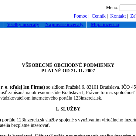
Meno:
Pomoc
|
Cenník
|
Kontakt
|
Zab
Všetky inzeráty
Najnovšie inzeráty
Moja inzercia
VŠEOBECNÉ OBCHODNÉ PODMIENKY
PLATNÉ OD 21. 11. 2007
. o. (ďalej len Firma)
so sídlom Pražská 6, 83101 Bratislava, IČO 
osť zapísaná na okresnom súde Bratislava I, Právne forma: spoločnos
evádzkovateľom internetového portálu 123inzercia.sk.
1. SLUŽBY
portálu 123inzercia.sk služby spojené s využívaním virtuálneho inzertn
telia bezplatne inzerovať.