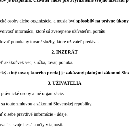
átov je bezplatná. Užívateľ môže pre zvýraznenie svojho inzerátu 
nické osoby alebo organizácie, a musia byť
spôsobilý na právne úkony
vdivosť informácii, ktoré sú zverejnene užívateľmi portálu.
lovať ponúkaný tovar / služby, ktoré užívateľ predáva.
2. INZERÁT
ť akákoľvek vec, služba, tovar, ponuka.
cký a iný tovar, ktorého predaj je zakázaný platnými zákonmi Slo
3. UŽÍVATELIA
 právnické osoby a iné organizácie.
 sa touto zmluvou a zákonmi Slovenskej republiky.
 o sebe pravdivé informácie - údaje.
ať si svoje heslá a účty v tajnosti.