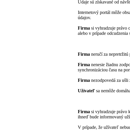
Údaje sú získavané od návšt
Internetový portál môže obs
údajov.
Firma
si vyhradzuje právo 
alebo v prípade odcudzenia 
Firma
neručí za nepretržitú
Firma
nenesie žiadnu zodpo
synchronizáciou času na port
Firma
nezodpovedá za ušli 
Užívateľ
sa nemôže domáhať
Firma
si vyhradzuje právo 
ihneď bude informovaný uží
V prípade, že užívateľ nebu