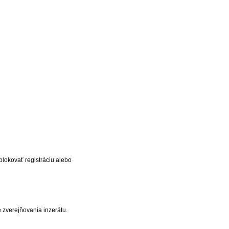
blokovať registráciu alebo
 zverejňovania inzerátu.