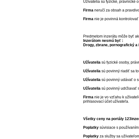
Užívatelia sú fyzické, právnické
Firma
neručí za obsah a pravdivos
Firma
nie je povinná kontrolovať 
Predmetom inzerátu môže byť aká
Inzerátom nesmú byť :
Drogy, zbrane, pornografický a 
Užívatelia
sú fyzické osoby, práv
Užívatelia
sú povinný riadiť sa t
Užívatelia
sú povinný udávať o se
Užívatelia
sú povinný udržiavať si
Firma
nie je vo vzťahu k užívate
prihlasovací účet užívateľa.
Všetky ceny na portály 123inz
Poplatky
súvisiace s používaním 
Poplatky
za služby sa užívateľom