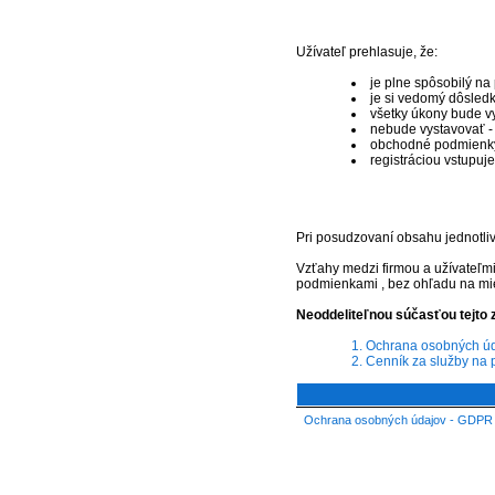
Užívateľ prehlasuje, že:
je plne spôsobilý na
je si vedomý dôsled
všetky úkony bude vy
nebude vystavovať -
obchodné podmienky s
registráciou vstupuj
Pri posudzovaní obsahu jednotli
Vzťahy medzi firmou a užívateľ
podmienkami , bez ohľadu na mies
Neoddeliteľnou súčasťou tejto 
1. Ochrana osobných ú
2. Cenník za služby na 
Ochrana osobných údajov - GDPR