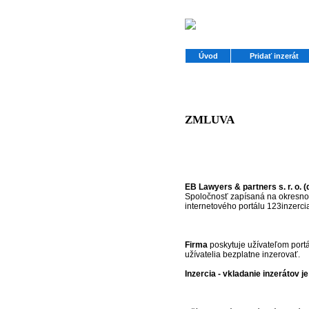
Úvod
Pridať inzerát
ZMLUVA
EB Lawyers & partners s. r. o. (
Spoločnosť zapísaná na okresnom
internetového portálu 123inzercia
Firma
poskytuje užívateľom portá
užívatelia bezplatne inzerovať.
Inzercia - vkladanie inzerátov 