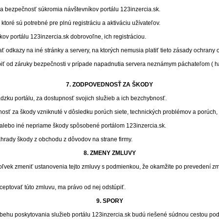
a bezpečnosť súkromia návštevníkov portálu 123inzercia.sk.
ktoré sú potrebné pre plnú registráciu a aktiváciu užívateľov.
ov portálu 123inzercia.sk dobrovoľne, ich registráciou.
ť odkazy na iné stránky a servery, na ktorých nemusia platiť tieto zásady ochrany
piť od záruky bezpečnosti v prípade napadnutia servera neznámym páchateľom ( h
7. ZODPOVEDNOSŤ ZA ŠKODY
ádzku portálu, za dostupnosť svojich služieb a ich bezchybnosť.
sť za škody vzniknuté v dôsledku porúch siete, technických problémov a porúch, 
 alebo iné nepriame škody spôsobené portálom 123inzercia.sk.
ady škody z obchodu z dôvodov na strane firmy.
8. ZMENY ZMLUVY
oľvek zmeniť ustanovenia tejto zmluvy s podmienkou, že okamžite po prevedení 
ceptovať túto zmluvu, ma právo od nej odstúpiť.
9. SPORY
iebehu poskytovania služieb portálu 123inzercia.sk budú riešené súdnou cestou pod