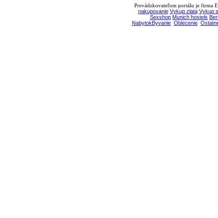
Prevádzkovateľom portálu je firma EB
nakupovanie
Vykup zlata
Vykup s
Sexshop
Munich hostels
Ber
NabytokByvanie
Oblecenie
Ostatn