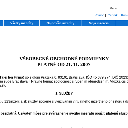
Meno:
Pomoc
|
Cenník
|
Kont
Všetky inzeráty
Najnovšie inzeráty
Moja inzercia
VŠEOBECNÉ OBCHODNÉ PODMIENKY
PLATNÉ OD 21. 11. 2007
ďalej len Firma)
so sídlom Pražská 6, 83101 Bratislava, IČO 45 679 274, DIČ 2023
 súde Bratislava I, Právne forma: spoločnosť s ručením obmedzením, Vložka čísl
.sk.
1. SLUŽBY
lu 123inzercia.sk služby spojené s využívaním virtuálneho inzertného priestoru ( ď
je bezplatná. Užívateľ môže pre zvýraznenie svojho inzerátu použiť platenú služb