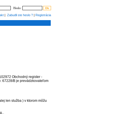
Heslo:
akt
|
Zabudli ste heslo ?
|
Registrácia
102972 Obchodný register -
o: 67228/B je prevádzkovateľom
alej len služba ) v ktorom môžu
u.
.