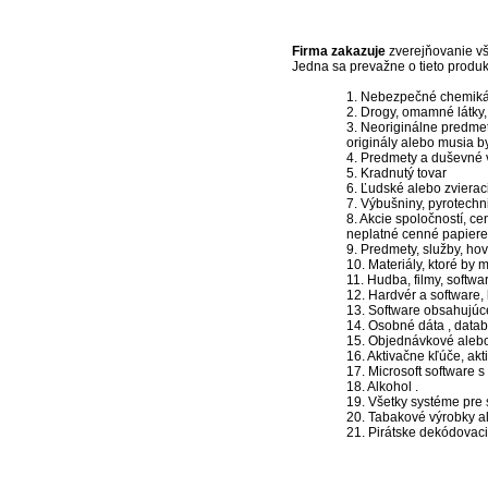
Firma zakazuje
zverejňovanie vše
Jedna sa prevažne o tieto produk
1. Nebezpečné chemiká
2. Drogy, omamné látky, 
3. Neoriginálne predmety
originály alebo musia 
4. Predmety a duševné v
5. Kradnutý tovar
6. Ľudské alebo zvierac
7. Výbušniny, pyrotechn
8. Akcie spoločností, c
neplatné cenné papiere 
9. Predmety, služby, ho
10. Materiály, ktoré by 
11. Hudba, filmy, softwa
12. Hardvér a software
13. Software obsahujúce
14. Osobné dáta , datab
15. Objednávkové alebo 
16. Aktivačne kľúče, akt
17. Microsoft software s
18. Alkohol .
19. Všetky systéme pre 
20. Tabakové výrobky al
21. Pirátske dekódovaci