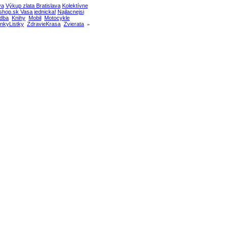
va
Výkup zlata Bratislava
Kolektívne
hop.sk Vasa jednicka!
Najlacnejsi
dba
Knihy
Mobil
Motocykle
nkyListky
ZdravieKrasa
Zvierata
»