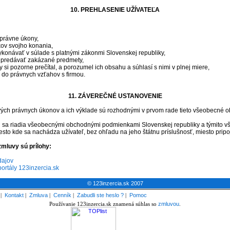
10. PREHLASENIE UŽÍVATEĽA
 právne úkony,
kov svojho konania,
konávať v súlade s platnými zákonmi Slovenskej republiky,
 predávať zakázané predmety,
i pozorne prečítal, a porozumel ich obsahu a súhlasí s nimi v plnej miere,
e do právnych vzťahov s firmou.
11. ZÁVEREČNÉ USTANOVENIE
vých právnych úkonov a ich výklade sú rozhodnými v prvom rade tieto všeobecné
mi sa riadia všeobecnými obchodnými podmienkami Slovenskej republiky a týmito
to kde sa nachádza užívateľ, bez ohľadu na jeho štátnu príslušnosť, miesto pripo
zmluvy sú prílohy:
dajov
portály 123inzercia.sk
© 123inzercia.sk 2007
|
Kontakt
|
Zmluva
|
Cenník
|
Zabudli ste heslo ?
|
Pomoc
Používanie 123inzercia.sk znamená súhlas so
zmluvou
.