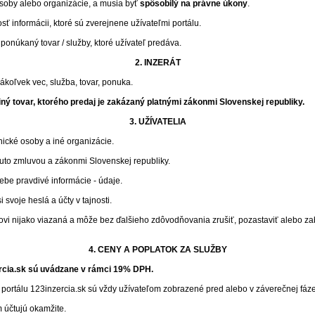
 osoby alebo organizácie, a musia byť
spôsobilý na právne úkony
.
ť informácii, ktoré sú zverejnene užívateľmi portálu.
ponúkaný tovar / služby, ktoré užívateľ predáva.
2. INZERÁT
koľvek vec, služba, tovar, ponuka.
iný tovar, ktorého predaj je zakázaný platnými zákonmi Slovenskej republiky.
3. UŽÍVATELIA
nické osoby a iné organizácie.
outo zmluvou a zákonmi Slovenskej republiky.
be pravdivé informácie - údaje.
 svoje heslá a účty v tajnosti.
ľovi nijako viazaná a môže bez ďalšieho zdôvodňovania zrušiť, pozastaviť alebo za
4. CENY A POPLATOK ZA SLUŽBY
ercia.sk sú uvádzane v rámci 19% DPH.
portálu 123inzercia.sk sú vždy užívateľom zobrazené pred alebo v záverečnej fáze
 účtujú okamžite.