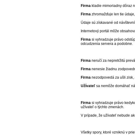
Firma
kladie mimoriadny dôraz n
Firma
zhromažďuje len tie údaje, 
Údaje sú získavané od návštevník
Internetový portál môže obsahova
Firma
si vyhradzuje právo odstú
odcudzenia servera a podobne.
Firma
neručí za nepretržitú prev
Firma
nenesie žiadnu zodpovedno
Firma
nezodpovedá za ušli zisk,
Užívateľ
sa nemôže domáhať náhr
Firma
si vyhradzuje právo kedyk
užívateľ o týchto zmenách.
V prípade, že užívateľ nebude ak
Všetky spory, ktoré vzniknú v pr