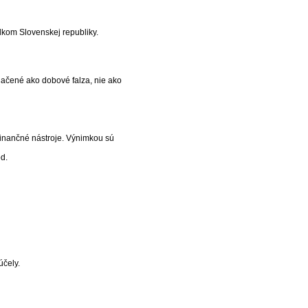
dkom Slovenskej republiky.
označené ako dobové falza, nie ako
 finančné nástroje. Výnimkou sú
od.
účely.