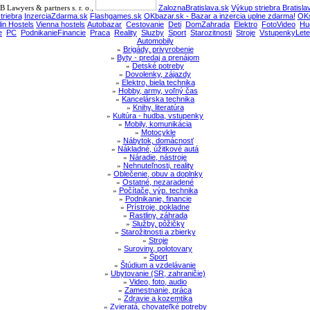
 Lawyers & partners s. r. o.,
ZaloznaBratislava.sk
Výkup striebra Bratisla
triebra
InzerciaZdarma.sk
Flashgames.sk
OKbazar.sk - Bazar a inzercia uplne zdarma!
OKs
lin Hostels
Vienna hostels
Autobazar
Cestovanie
Deti
DomZahrada
Elektro
FotoVideo
Hu
e
PC
PodnikanieFinancie
Praca
Reality
Sluzby
Sport
Starozitnosti
Stroje
VstupenkyLete
Automobily
»
Brigády, privyrobenie
»
Byty - predaj a prenájom
»
Detské potreby
»
Dovolenky, zájazdy
»
Elektro, biela technika
»
Hobby, army, voľný čas
»
Kancelárska technika
»
Knihy, literatúra
»
Kultúra - hudba, vstupenky
»
Mobily, komunikácia
»
Motocykle
»
Nábytok, domácnosť
»
Nákladné, úžitkové autá
»
Náradie, nástroje
»
Nehnuteľnosti, reality
»
Oblečenie, obuv a doplnky
»
Ostatné, nezaradené
»
Počítače, výp. technika
»
Podnikanie, financie
»
Prístroje, pokladne
»
Rastliny, záhrada
»
Služby, pôžičky
»
Starožitnosti a zbierky
»
Stroje
»
Suroviny, polotovary
»
Šport
»
Štúdium a vzdelávanie
»
Ubytovanie (SR, zahraničie)
»
Video, foto, audio
»
Zamestnanie, práca
»
Zdravie a kozemtika
»
Zvieratá, chovateľké potreby