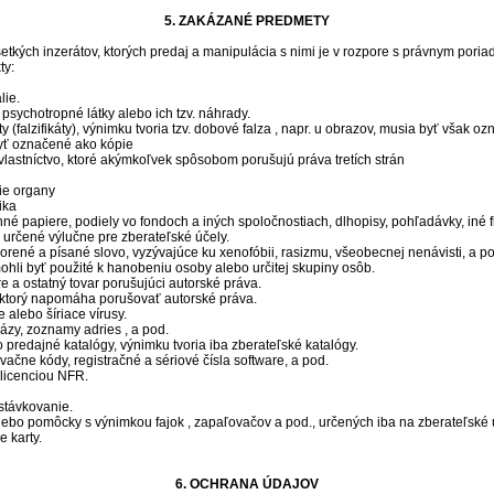
5. ZAKÁZANÉ PREDMETY
tkých inzerátov, ktorých predaj a manipulácia s nimi je v rozpore s právnym poria
ty:
lie.
psychotropné látky alebo ich tzv. náhrady.
 (falzifikáty), výnimku tvoria tzv. dobové falza , napr. u obrazov, musia byť však 
byť označené ako kópie
lastníctvo, ktoré akýmkoľvek spôsobom porušujú práva tretích strán
ie organy
ika
enné papiere, podiely vo fondoch a iných spoločnostiach, dlhopisy, pohľadávky, iné
určené výlučne pre zberateľské účely.
vorené a písané slovo, vyzývajúce ku xenofóbii, rasizmu, všeobecnej nenávisti, a p
mohli byť použité k hanobeniu osoby alebo určitej skupiny osôb.
re a ostatný tovar porušujúci autorské práva.
, ktorý napomáha porušovať autorské práva.
 alebo šíriace vírusy.
ázy, zoznamy adries , a pod.
predajné katalógy, výnimku tvoria iba zberateľské katalógy.
ivačne kódy, registračné a sériové čísla software, a pod.
 licenciou NFR.
stávkovanie.
ebo pomôcky s výnimkou fajok , zapaľovačov a pod., určených iba na zberateľské 
e karty.
6. OCHRANA ÚDAJOV