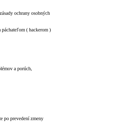
to zásady ochrany osobných
m páchateľom ( hackerom )
blémov a porúch,
te po prevedení zmeny