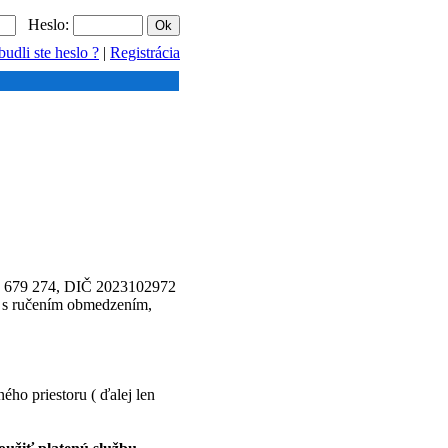
Heslo:
udli ste heslo ?
|
Registrácia
45 679 274, DIČ 2023102972
ť s ručením obmedzením,
ého priestoru ( ďalej len