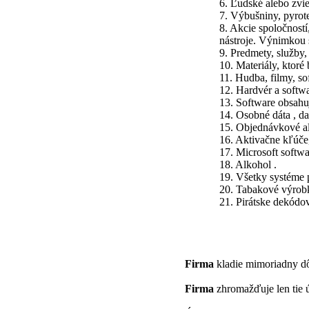
6. Ľudské alebo zvi
7. Výbušniny, pyrot
8. Akcie spoločností
nástroje. Výnimkou s
9. Predmety, služby,
10. Materiály, ktoré
11. Hudba, filmy, so
12. Hardvér a softw
13. Software obsahuj
14. Osobné dáta , da
15. Objednávkové al
16. Aktivačne kľúče,
17. Microsoft softw
18. Alkohol .
19. Všetky systéme 
20. Tabakové výrobk
21. Pirátske dekódov
Firma
kladie mimoriadny dô
Firma
zhromažďuje len tie úd