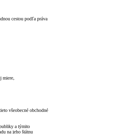
súdnou cestou podľa práva
j miere,
tieto všeobecné obchodné
ubliky a týmito
du na jeho štátnu