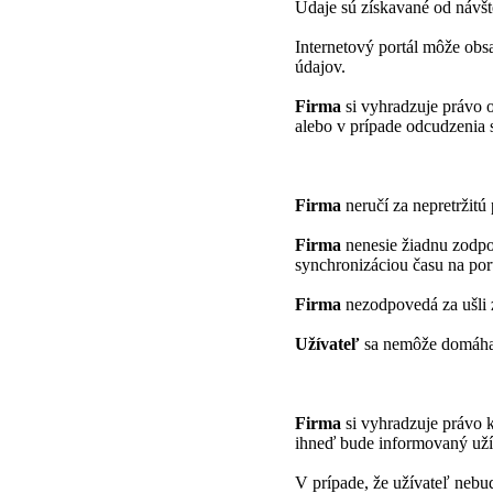
Údaje sú získavané od návšt
Internetový portál môže obs
údajov.
Firma
si vyhradzuje právo 
alebo v prípade odcudzenia 
Firma
neručí za nepretržitú
Firma
nenesie žiadnu zodpo
synchronizáciou času na port
Firma
nezodpovedá za ušli 
Užívateľ
sa nemôže domáhať
Firma
si vyhradzuje právo 
ihneď bude informovaný uží
V prípade, že užívateľ nebu