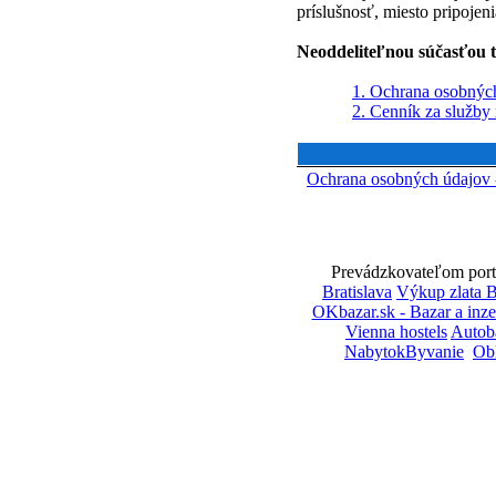
príslušnosť, miesto pripojeni
Neoddeliteľnou súčasťou t
1. Ochrana osobnýc
2. Cenník za služby 
Ochrana osobných údajov
Prevádzkovateľom portá
Bratislava
Výkup zlata B
OKbazar.sk - Bazar a inze
Vienna hostels
Autob
NabytokByvanie
Ob