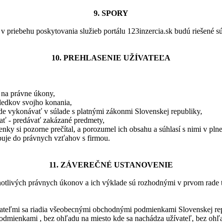
9. SPORY
 v priebehu poskytovania služieb portálu 123inzercia.sk budú riešené 
10. PREHLASENIE UŽÍVATEĽA
ý na právne úkony,
ledkov svojho konania,
e vykonávať v súlade s platnými zákonmi Slovenskej republiky,
ať - predávať zakázané predmety,
ky si pozorne prečítal, a porozumel ich obsahu a súhlasí s nimi v plne
upuje do právnych vzťahov s firmou.
11. ZÁVEREČNÉ USTANOVENIE
notlivých právnych úkonov a ich výklade sú rozhodnými v prvom rade 
ateľmi sa riadia všeobecnými obchodnými podmienkami Slovenskej rep
mienkami , bez ohľadu na miesto kde sa nachádza užívateľ, bez ohľa