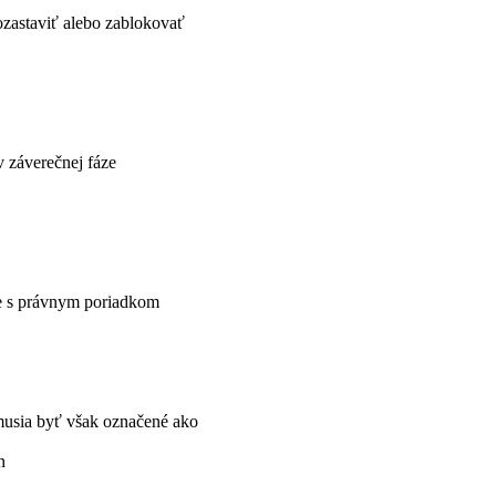
ozastaviť alebo zablokovať
v záverečnej fáze
ore s právnym poriadkom
, musia byť však označené ako
n