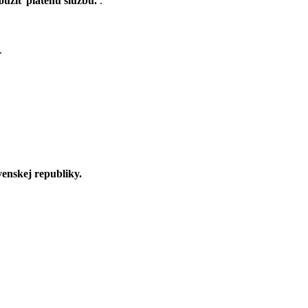
použiť platenú službu.
.
.
venskej republiky.