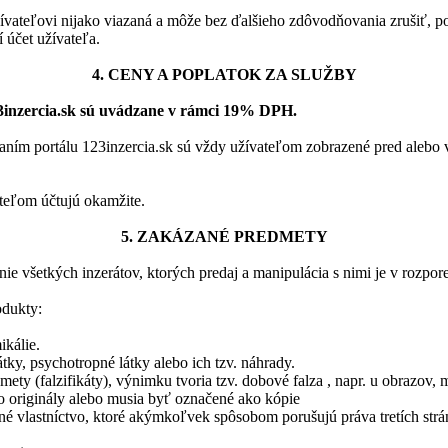
ívateľovi nijako viazaná a môže bez ďalšieho zdôvodňovania zrušiť, p
í účet užívateľa.
4. CENY A POPLATOK ZA SLUŽBY
23inzercia.sk sú uvádzane v rámci 19% DPH.
aním portálu 123inzercia.sk sú vždy užívateľom zobrazené pred alebo 
teľom účtujú okamžite.
5. ZAKÁZANÉ PREDMETY
ie všetkých inzerátov, ktorých predaj a manipulácia s nimi je v rozp
odukty:
kálie.
ky, psychotropné látky alebo ich tzv. náhrady.
mety (falzifikáty), výnimku tvoria tzv. dobové falza , napr. u obrazov
ko originály alebo musia byť označené ako kópie
né vlastníctvo, ktoré akýmkoľvek spôsobom porušujú práva tretích strá