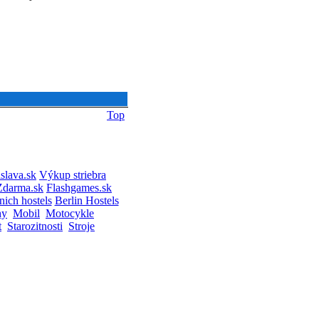
Top
slava.sk
Výkup striebra
Zdarma.sk
Flashgames.sk
ich hostels
Berlin Hostels
hy
Mobil
Motocykle
t
Starozitnosti
Stroje