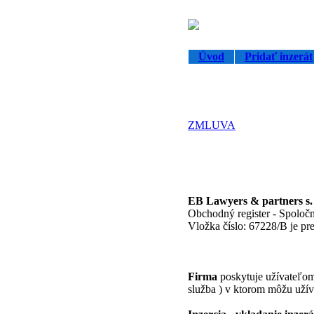
Úvod
Pridať inzerát
ZMLUVA
EB Lawyers & partners s. r
Obchodný register - Spoločn
Vložka číslo: 67228/B je pr
Firma
poskytuje užívateľom 
služba ) v ktorom môžu užíva