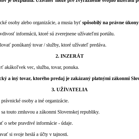
átov je bezplatná. Užívateľ môže pre zvýraznenie svojho inzerátu 
nické osoby alebo organizácie, a musia byť
spôsobilý na právne úkony
vdivosť informácii, ktoré sú zverejnene užívateľmi portálu.
lovať ponúkaný tovar / služby, ktoré užívateľ predáva.
2. INZERÁT
ť akákoľvek vec, služba, tovar, ponuka.
cký a iný tovar, ktorého predaj je zakázaný platnými zákonmi Slo
3. UŽÍVATELIA
 právnické osoby a iné organizácie.
 sa touto zmluvou a zákonmi Slovenskej republiky.
 o sebe pravdivé informácie - údaje.
ať si svoje heslá a účty v tajnosti.