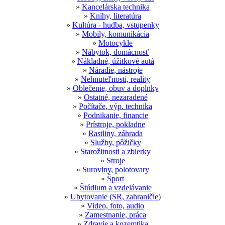
»
Kancelárska technika
»
Knihy, literatúra
»
Kultúra - hudba, vstupenky
»
Mobily, komunikácia
»
Motocykle
»
Nábytok, domácnosť
»
Nákladné, úžitkové autá
»
Náradie, nástroje
»
Nehnuteľnosti, reality
»
Oblečenie, obuv a doplnky
»
Ostatné, nezaradené
»
Počítače, výp. technika
»
Podnikanie, financie
»
Prístroje, pokladne
»
Rastliny, záhrada
»
Služby, pôžičky
»
Starožitnosti a zbierky
»
Stroje
»
Suroviny, polotovary
»
Šport
»
Štúdium a vzdelávanie
»
Ubytovanie (SR, zahraničie)
»
Video, foto, audio
»
Zamestnanie, práca
»
Zdravie a kozemtika