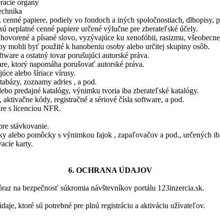
eracie organy
echnika
, cenné papiere, podiely vo fondoch a iných spoločnostiach, dlhopisy, 
ú neplatné cenné papiere určené výlučne pre zberateľské účely.
 hovorené a písané slovo, vyzývajúce ku xenofóbii, rasizmu, všeobecnej
 by mohli byť použité k hanobeniu osoby alebo určitej skupiny osôb.
ftware a ostatný tovar porušujúci autorské práva.
are, ktorý napomáha porušovať autorské práva.
úce alebo šíriace vírusy.
tabázy, zoznamy adries , a pod.
ebo predajné katalógy, výnimku tvoria iba zberateľské katalógy.
 aktivačne kódy, registračné a sériové čísla software, a pod.
are s licenciou NFR.
pre stávkovanie.
y alebo pomôcky s výnimkou fajok , zapaľovačov a pod., určených iba
acie karty.
6. OCHRANA ÚDAJOV
raz na bezpečnosť súkromia návštevníkov portálu 123inzercia.sk.
aje, ktoré sú potrebné pre plnú registráciu a aktiváciu užívateľov.