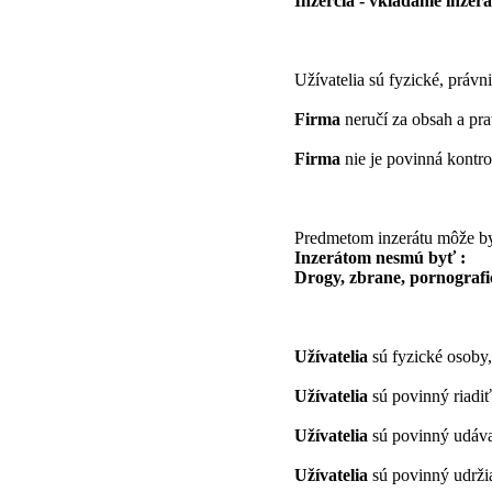
Inzercia - vkladanie inzer
Užívatelia sú fyzické, práv
Firma
neručí za obsah a pra
Firma
nie je povinná kontro
Predmetom inzerátu môže by
Inzerátom nesmú byť :
Drogy, zbrane, pornografi
Užívatelia
sú fyzické osoby,
Užívatelia
sú povinný riadiť
Užívatelia
sú povinný udávať
Užívatelia
sú povinný udržiav