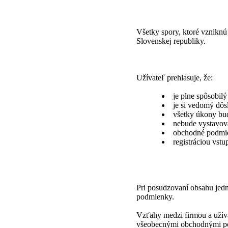
Všetky spory, ktoré vzniknú
Slovenskej republiky.
Užívateľ prehlasuje, že:
je plne spôsobil
je si vedomý dôs
všetky úkony bud
nebude vystavov
obchodné podmien
registráciou vst
Pri posudzovaní obsahu jed
podmienky.
Vzťahy medzi firmou a užív
všeobecnými obchodnými pod