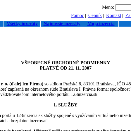
Meno:
Pomoc
|
Cenník
|
Kontakt
|
Zab
Všetky inzeráty
Najnovšie inzeráty
Moja inzercia
VŠEOBECNÉ OBCHODNÉ PODMIENKY
PLATNÉ OD 21. 11. 2007
. o. (ďalej len Firma)
so sídlom Pražská 6, 83101 Bratislava, IČO 
osť zapísaná na okresnom súde Bratislava I, Právne forma: spoločnos
evádzkovateľom internetového portálu 123inzercia.sk.
1. SLUŽBY
portálu 123inzercia.sk služby spojené s využívaním virtuálneho inzertn
telia bezplatne inzerovať.