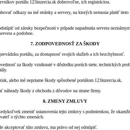
evníkov portálu 123inzercia.sk dobrovoľne, ich registráciou.
ahovať odkazy na iné stránky a servery, na ktorých nemusia platiť tie
odstúpiť od záruky bezpečnosti v prípade napadnutia servera neznámy
servera a podobne.
7. ZODPOVEDNOSŤ ZA ŠKODY
 prevádzku portálu, za dostupnosť svojich služieb a ich bezchybnosť.
vednosť za škody vzniknuté v dôsledku porúch siete, technických pro
ály.
zisk, alebo iné nepriame škody spôsobené portálom 123inzercia.sk.
 náhrady škody z obchodu z dôvodov na strane firmy.
8. ZMENY ZMLUVY
kedykoľvek zmeniť ustanovenia tejto zmluvy s podmienkou, že okamži
vateľ o týchto zmenách.
de akceptovať túto zmluvu, ma právo od nej odstúpiť.