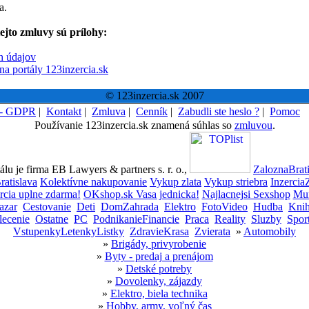
a.
ejto zmluvy sú prílohy:
h údajov
na portály 123inzercia.sk
© 123inzercia.sk 2007
 - GDPR
|
Kontakt
|
Zmluva
|
Cenník
|
Zabudli ste heslo ?
|
Pomoc
Používanie 123inzercia.sk znamená súhlas so
zmluvou
.
lu je firma EB Lawyers & partners s. r. o.,
ZaloznaBrati
ratislava
Kolektívne nakupovanie
Vykup zlata
Vykup striebra
Inzercia
rcia uplne zdarma!
OKshop.sk Vasa jednicka!
Najlacnejsi Sexshop
Mun
azar
Cestovanie
Deti
DomZahrada
Elektro
FotoVideo
Hudba
Kni
lecenie
Ostatne
PC
PodnikanieFinancie
Praca
Reality
Sluzby
Spor
VstupenkyLetenkyListky
ZdravieKrasa
Zvierata
»
Automobily
»
Brigády, privyrobenie
»
Byty - predaj a prenájom
»
Detské potreby
»
Dovolenky, zájazdy
»
Elektro, biela technika
»
Hobby, army, voľný čas