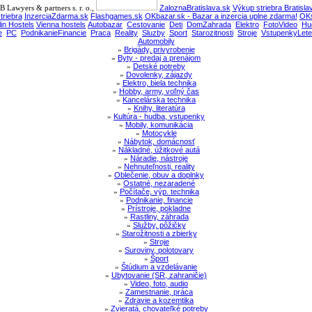
 Lawyers & partners s. r. o.,
ZaloznaBratislava.sk
Výkup striebra Bratisla
triebra
InzerciaZdarma.sk
Flashgames.sk
OKbazar.sk - Bazar a inzercia uplne zdarma!
OKs
lin Hostels
Vienna hostels
Autobazar
Cestovanie
Deti
DomZahrada
Elektro
FotoVideo
Hu
e
PC
PodnikanieFinancie
Praca
Reality
Sluzby
Sport
Starozitnosti
Stroje
VstupenkyLete
Automobily
»
Brigády, privyrobenie
»
Byty - predaj a prenájom
»
Detské potreby
»
Dovolenky, zájazdy
»
Elektro, biela technika
»
Hobby, army, voľný čas
»
Kancelárska technika
»
Knihy, literatúra
»
Kultúra - hudba, vstupenky
»
Mobily, komunikácia
»
Motocykle
»
Nábytok, domácnosť
»
Nákladné, úžitkové autá
»
Náradie, nástroje
»
Nehnuteľnosti, reality
»
Oblečenie, obuv a doplnky
»
Ostatné, nezaradené
»
Počítače, výp. technika
»
Podnikanie, financie
»
Prístroje, pokladne
»
Rastliny, záhrada
»
Služby, pôžičky
»
Starožitnosti a zbierky
»
Stroje
»
Suroviny, polotovary
»
Šport
»
Štúdium a vzdelávanie
»
Ubytovanie (SR, zahraničie)
»
Video, foto, audio
»
Zamestnanie, práca
»
Zdravie a kozemtika
»
Zvieratá, chovateľké potreby