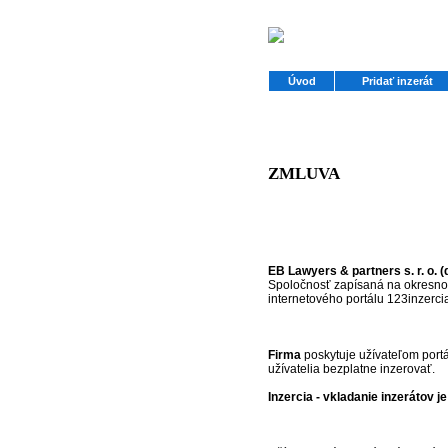
Úvod
Pridať inzerát
ZMLUVA
EB Lawyers & partners s. r. o. (
Spoločnosť zapísaná na okresnom
internetového portálu 123inzercia
Firma
poskytuje užívateľom portá
užívatelia bezplatne inzerovať.
Inzercia - vkladanie inzerátov 