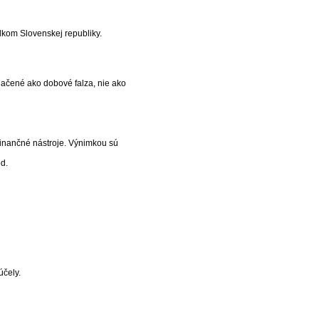
dkom Slovenskej republiky.
označené ako dobové falza, nie ako
 finančné nástroje. Výnimkou sú
od.
účely.