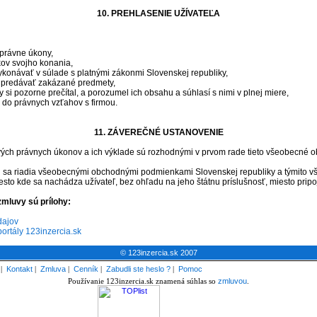
10. PREHLASENIE UŽÍVATEĽA
 právne úkony,
kov svojho konania,
konávať v súlade s platnými zákonmi Slovenskej republiky,
 predávať zakázané predmety,
i pozorne prečítal, a porozumel ich obsahu a súhlasí s nimi v plnej miere,
e do právnych vzťahov s firmou.
11. ZÁVEREČNÉ USTANOVENIE
vých právnych úkonov a ich výklade sú rozhodnými v prvom rade tieto všeobecné
mi sa riadia všeobecnými obchodnými podmienkami Slovenskej republiky a týmito
to kde sa nachádza užívateľ, bez ohľadu na jeho štátnu príslušnosť, miesto pripo
zmluvy sú prílohy:
dajov
portály 123inzercia.sk
© 123inzercia.sk 2007
|
Kontakt
|
Zmluva
|
Cenník
|
Zabudli ste heslo ?
|
Pomoc
Používanie 123inzercia.sk znamená súhlas so
zmluvou
.