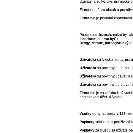
Užívatelia sú fyzické, právnické
Firma
neručí za obsah a pravdivos
Firma
nie je povinná kontrolovať 
Predmetom inzerátu môže byť aká
Inzerátom nesmú byť :
Drogy, zbrane, pornografický a 
Užívatelia
sú fyzické osoby, práv
Užívatelia
sú povinný riadiť sa t
Užívatelia
sú povinný udávať o se
Užívatelia
sú povinný udržiavať si
Firma
nie je vo vzťahu k užívate
prihlasovací účet užívateľa.
Všetky ceny na portály 123inz
Poplatky
súvisiace s používaním 
Poplatky
za služby sa užívateľom