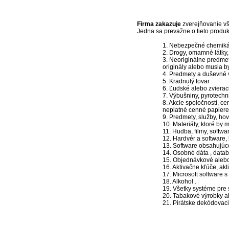
Firma zakazuje
zverejňovanie vše
Jedna sa prevažne o tieto produk
1. Nebezpečné chemiká
2. Drogy, omamné látky, 
3. Neoriginálne predmety
originály alebo musia 
4. Predmety a duševné v
5. Kradnutý tovar
6. Ľudské alebo zvierac
7. Výbušniny, pyrotechn
8. Akcie spoločností, c
neplatné cenné papiere 
9. Predmety, služby, ho
10. Materiály, ktoré by 
11. Hudba, filmy, softwa
12. Hardvér a software
13. Software obsahujúce
14. Osobné dáta , datab
15. Objednávkové alebo 
16. Aktivačne kľúče, akt
17. Microsoft software s
18. Alkohol .
19. Všetky systéme pre 
20. Tabakové výrobky al
21. Pirátske dekódovaci