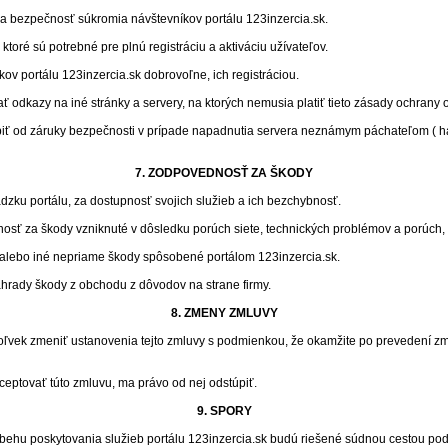
a bezpečnosť súkromia návštevníkov portálu 123inzercia.sk.
ktoré sú potrebné pre plnú registráciu a aktiváciu užívateľov.
ov portálu 123inzercia.sk dobrovoľne, ich registráciou.
ť odkazy na iné stránky a servery, na ktorých nemusia platiť tieto zásady ochrany
piť od záruky bezpečnosti v prípade napadnutia servera neznámym páchateľom ( h
7. ZODPOVEDNOSŤ ZA ŠKODY
ádzku portálu, za dostupnosť svojich služieb a ich bezchybnosť.
sť za škody vzniknuté v dôsledku porúch siete, technických problémov a porúch, 
 alebo iné nepriame škody spôsobené portálom 123inzercia.sk.
ady škody z obchodu z dôvodov na strane firmy.
8. ZMENY ZMLUVY
oľvek zmeniť ustanovenia tejto zmluvy s podmienkou, že okamžite po prevedení 
ceptovať túto zmluvu, ma právo od nej odstúpiť.
9. SPORY
iebehu poskytovania služieb portálu 123inzercia.sk budú riešené súdnou cestou pod