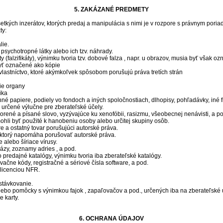
5. ZAKÁZANÉ PREDMETY
tkých inzerátov, ktorých predaj a manipulácia s nimi je v rozpore s právnym poria
ty:
lie.
psychotropné látky alebo ich tzv. náhrady.
 (falzifikáty), výnimku tvoria tzv. dobové falza , napr. u obrazov, musia byť však 
byť označené ako kópie
lastníctvo, ktoré akýmkoľvek spôsobom porušujú práva tretích strán
ie organy
ika
enné papiere, podiely vo fondoch a iných spoločnostiach, dlhopisy, pohľadávky, iné
určené výlučne pre zberateľské účely.
vorené a písané slovo, vyzývajúce ku xenofóbii, rasizmu, všeobecnej nenávisti, a p
mohli byť použité k hanobeniu osoby alebo určitej skupiny osôb.
re a ostatný tovar porušujúci autorské práva.
, ktorý napomáha porušovať autorské práva.
 alebo šíriace vírusy.
ázy, zoznamy adries , a pod.
predajné katalógy, výnimku tvoria iba zberateľské katalógy.
ivačne kódy, registračné a sériové čísla software, a pod.
 licenciou NFR.
stávkovanie.
ebo pomôcky s výnimkou fajok , zapaľovačov a pod., určených iba na zberateľské 
e karty.
6. OCHRANA ÚDAJOV