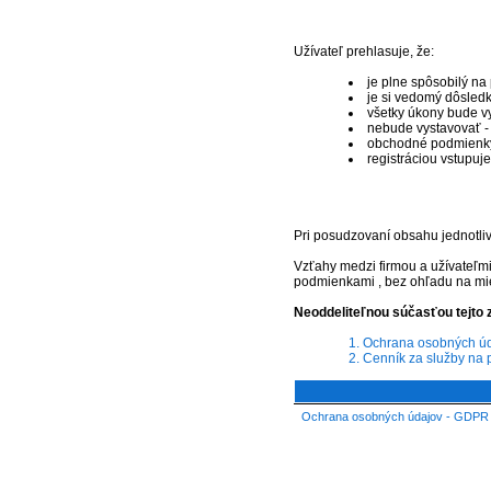
Užívateľ prehlasuje, že:
je plne spôsobilý na
je si vedomý dôsled
všetky úkony bude vy
nebude vystavovať -
obchodné podmienky s
registráciou vstupuj
Pri posudzovaní obsahu jednotli
Vzťahy medzi firmou a užívateľ
podmienkami , bez ohľadu na mies
Neoddeliteľnou súčasťou tejto 
1. Ochrana osobných ú
2. Cenník za služby na 
Ochrana osobných údajov - GDPR