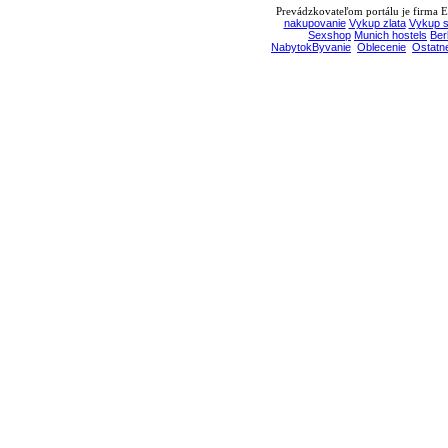
Prevádzkovateľom portálu je firma EB
nakupovanie
Vykup zlata
Vykup s
Sexshop
Munich hostels
Ber
NabytokByvanie
Oblecenie
Ostatn