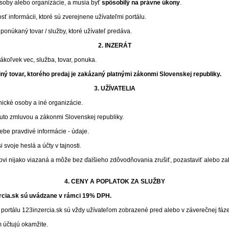
 osoby alebo organizácie, a musia byť
spôsobilý na právne úkony
.
ť informácii, ktoré sú zverejnene užívateľmi portálu.
ponúkaný tovar / služby, ktoré užívateľ predáva.
2. INZERÁT
koľvek vec, služba, tovar, ponuka.
iný tovar, ktorého predaj je zakázaný platnými zákonmi Slovenskej republiky.
3. UŽÍVATELIA
nické osoby a iné organizácie.
outo zmluvou a zákonmi Slovenskej republiky.
be pravdivé informácie - údaje.
 svoje heslá a účty v tajnosti.
ľovi nijako viazaná a môže bez ďalšieho zdôvodňovania zrušiť, pozastaviť alebo za
4. CENY A POPLATOK ZA SLUŽBY
ercia.sk sú uvádzane v rámci 19% DPH.
portálu 123inzercia.sk sú vždy užívateľom zobrazené pred alebo v záverečnej fáze
 účtujú okamžite.