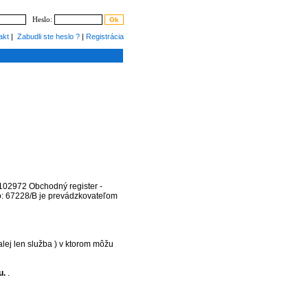
Heslo:
akt
|
Zabudli ste heslo ?
|
Registrácia
102972 Obchodný register -
o: 67228/B je prevádzkovateľom
alej len služba ) v ktorom môžu
u.
.