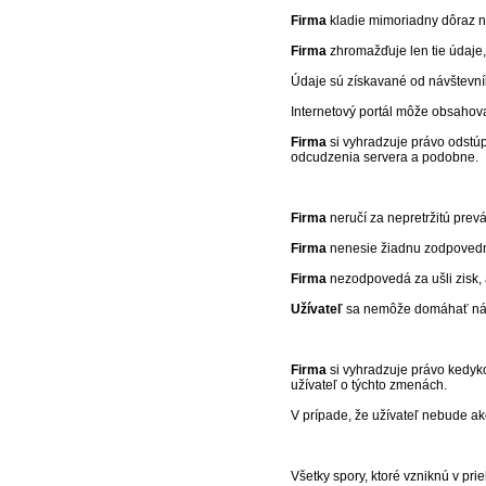
Firma
kladie mimoriadny dôraz n
Firma
zhromažďuje len tie údaje, 
Údaje sú získavané od návštevník
Internetový portál môže obsahova
Firma
si vyhradzuje právo odstú
odcudzenia servera a podobne.
Firma
neručí za nepretržitú prev
Firma
nenesie žiadnu zodpovedno
Firma
nezodpovedá za ušli zisk,
Užívateľ
sa nemôže domáhať náhr
Firma
si vyhradzuje právo kedyk
užívateľ o týchto zmenách.
V prípade, že užívateľ nebude ak
Všetky spory, ktoré vzniknú v pr