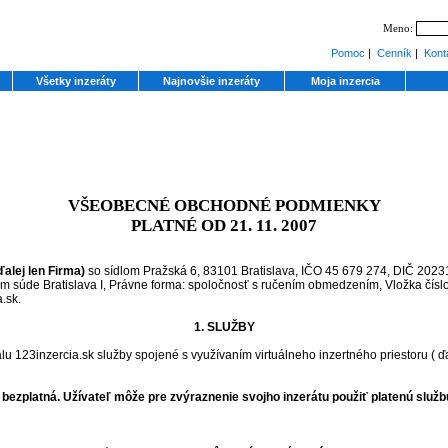
Meno:
Pomoc
|
Cenník
|
Kont
Všetky inzeráty
Najnovšie inzeráty
Moja inzercia
VŠEOBECNÉ OBCHODNÉ PODMIENKY
PLATNÉ OD 21. 11. 2007
ďalej len Firma)
so sídlom Pražská 6, 83101 Bratislava, IČO 45 679 274, DIČ 2023
 súde Bratislava I, Právne forma: spoločnosť s ručením obmedzením, Vložka čísl
.sk.
1. SLUŽBY
lu 123inzercia.sk služby spojené s využívaním virtuálneho inzertného priestoru ( ď
je bezplatná. Užívateľ môže pre zvýraznenie svojho inzerátu použiť platenú služb