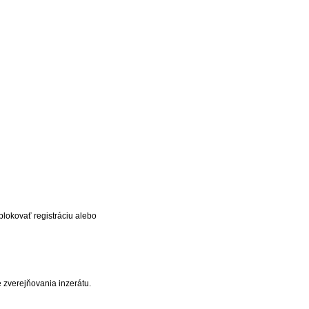
blokovať registráciu alebo
 zverejňovania inzerátu.