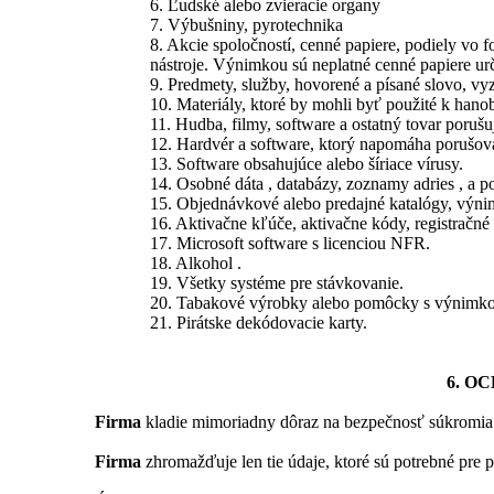
6. Ľudské alebo zvieracie organy
7. Výbušniny, pyrotechnika
8. Akcie spoločností, cenné papiere, podiely vo 
nástroje. Výnimkou sú neplatné cenné papiere urč
9. Predmety, služby, hovorené a písané slovo, vy
10. Materiály, ktoré by mohli byť použité k hano
11. Hudba, filmy, software a ostatný tovar porušu
12. Hardvér a software, ktorý napomáha porušova
13. Software obsahujúce alebo šíriace vírusy.
14. Osobné dáta , databázy, zoznamy adries , a p
15. Objednávkové alebo predajné katalógy, výnim
16. Aktivačne kľúče, aktivačne kódy, registračné a
17. Microsoft software s licenciou NFR.
18. Alkohol .
19. Všetky systéme pre stávkovanie.
20. Tabakové výrobky alebo pomôcky s výnimkou 
21. Pirátske dekódovacie karty.
6. O
Firma
kladie mimoriadny dôraz na bezpečnosť súkromia 
Firma
zhromažďuje len tie údaje, ktoré sú potrebné pre pl