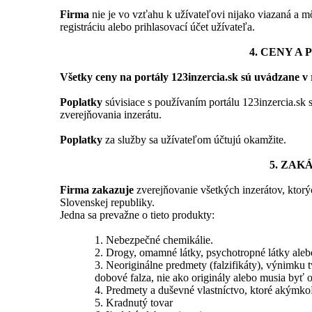
Firma
nie je vo vzťahu k užívateľovi nijako viazaná a 
registráciu alebo prihlasovací účet užívateľa.
4. CENY A
Všetky ceny na portály 123inzercia.sk sú uvádzane 
Poplatky
súvisiace s používaním portálu 123inzercia.sk 
zverejňovania inzerátu.
Poplatky
za služby sa užívateľom účtujú okamžite.
5. ZA
Firma zakazuje
zverejňovanie všetkých inzerátov, ktorý
Slovenskej republiky.
Jedna sa prevažne o tieto produkty:
1. Nebezpečné chemikálie.
2. Drogy, omamné látky, psychotropné látky alebo
3. Neoriginálne predmety (falzifikáty), výnimku t
dobové falza, nie ako originály alebo musia byť
4. Predmety a duševné vlastníctvo, ktoré akýmko
5. Kradnutý tovar