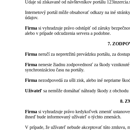
Údaje sú získavané od návštevníkov portálu 123inzercia.s
Internetový portál môže obsahovať odkazy na iné stránky
údajov.
Firma
si vyhradzuje právo odstúpiť od záruky bezpečno
alebo v prípade odcudzenia servera a podobne.
7. ZODP
Firma
neručí za nepretržitú prevádzku portálu, za dostup
Firma
nenesie žiadnu zodpovednosť za škody vzniknuté 
synchronizáciou času na portály.
Firma
nezodpovedá za ušli zisk, alebo iné nepriame ško
Užívateľ
sa nemôže domáhať náhrady škody z obchodu z
8. 
Firma
si vyhradzuje právo kedykoľvek zmeniť ustanoven
ihneď bude informovaný užívateľ o týchto zmenách.
V prípade, že užívateľ nebude akceptovať túto zmluvu, m