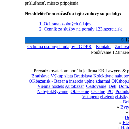
príslušnosť, miesto pripojenia.
Neoddeliteľnou súčasťou tejto zmluvy sú prílohy:
1. Ochrana osobných údajov
2. Cenník za služby na portály 123inzercia.sk
© 12
Ochrana osobných údajov - GDPR
|
Kontakt
|
Zmluva
Používanie 123inzer
Prevádzkovateľom portálu je firma EB Lawyers & par
Bratislava
Výkup zlata Bratislava
Kolektívne nakupo
OKbazar.sk - Bazar a inzercia uplne zdarma!
OKshop.s
Vienna hostels
Autobazar
Cestovanie
Deti
DomZ
NabytokByvanie
Oblecenie
Ostatne
PC
Podnik
VstupenkyLetenkyListky
»
Bri
»
Byty
»
»
Do
»
Ele
»
Hobb