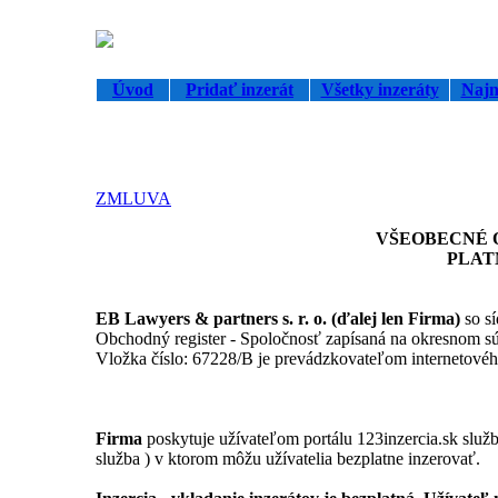
Úvod
Pridať inzerát
Všetky inzeráty
Najn
ZMLUVA
VŠEOBECNÉ 
PLATN
EB Lawyers & partners s. r. o. (ďalej len Firma)
so s
Obchodný register - Spoločnosť zapísaná na okresnom sú
Vložka číslo: 67228/B je prevádzkovateľom internetového
Firma
poskytuje užívateľom portálu 123inzercia.sk služby
služba ) v ktorom môžu užívatelia bezplatne inzerovať.