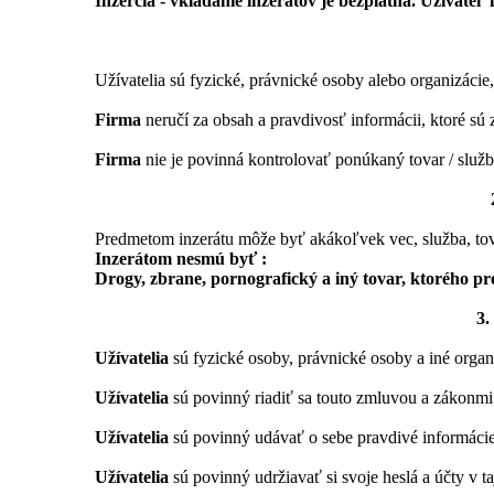
Inzercia - vkladanie inzerátov je bezplatná. Užívate
Užívatelia sú fyzické, právnické osoby alebo organizácie
Firma
neručí za obsah a pravdivosť informácii, ktoré sú 
Firma
nie je povinná kontrolovať ponúkaný tovar / služb
Predmetom inzerátu môže byť akákoľvek vec, služba, tov
Inzerátom nesmú byť :
Drogy, zbrane, pornografický a iný tovar, ktorého p
3
Užívatelia
sú fyzické osoby, právnické osoby a iné organ
Užívatelia
sú povinný riadiť sa touto zmluvou a zákonmi
Užívatelia
sú povinný udávať o sebe pravdivé informácie
Užívatelia
sú povinný udržiavať si svoje heslá a účty v ta