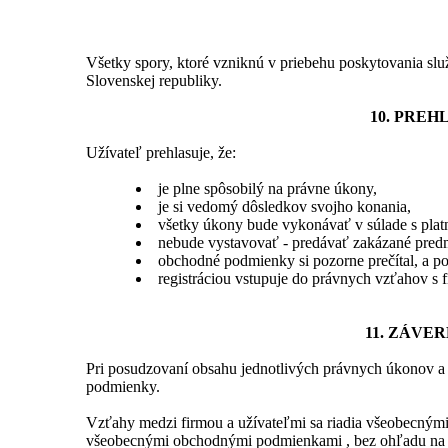
Všetky spory, ktoré vzniknú v priebehu poskytovania slu
Slovenskej republiky.
10. PREH
Užívateľ prehlasuje, že:
je plne spôsobilý na právne úkony,
je si vedomý dôsledkov svojho konania,
všetky úkony bude vykonávať v súlade s plat
nebude vystavovať - predávať zakázané pred
obchodné podmienky si pozorne prečítal, a por
registráciou vstupuje do právnych vzťahov s 
11. ZÁVE
Pri posudzovaní obsahu jednotlivých právnych úkonov a
podmienky.
Vzťahy medzi firmou a užívateľmi sa riadia všeobecným
všeobecnými obchodnými podmienkami , bez ohľadu na mi