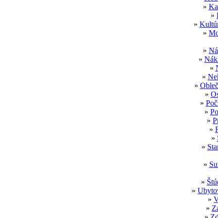
»
Ka
»
»
Kultú
»
Mo
»
Ná
»
Nákl
»
»
Neh
»
Obleč
»
Os
»
Poč
»
Po
»
P
»
»
»
Sta
»
Su
»
Štú
»
Ubytov
»
V
»
Z
»
Zd