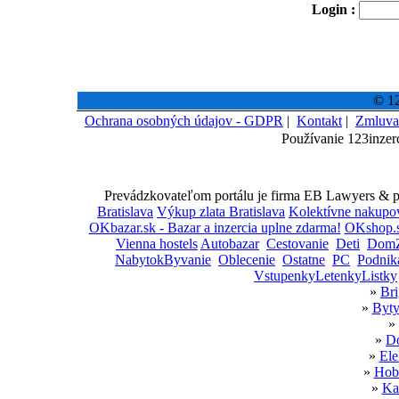
Login :
© 12
Ochrana osobných údajov - GDPR
|
Kontakt
|
Zmluva
Používanie 123inzer
Prevádzkovateľom portálu je firma EB Lawyers & par
Bratislava
Výkup zlata Bratislava
Kolektívne nakupo
OKbazar.sk - Bazar a inzercia uplne zdarma!
OKshop.s
Vienna hostels
Autobazar
Cestovanie
Deti
DomZ
NabytokByvanie
Oblecenie
Ostatne
PC
Podnik
VstupenkyLetenkyListky
»
Bri
»
Byty
»
»
Do
»
Ele
»
Hobb
»
Ka