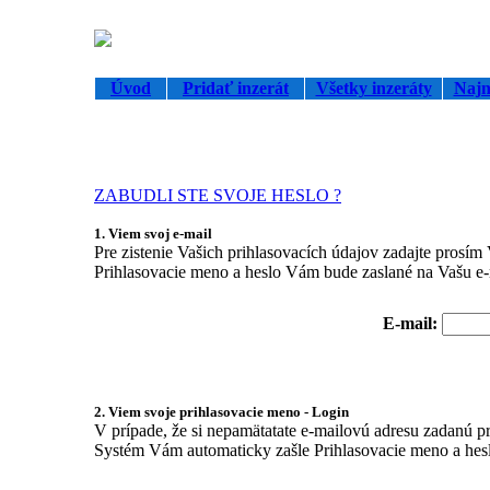
Úvod
Pridať inzerát
Všetky inzeráty
Najn
ZABUDLI STE SVOJE HESLO ?
1. Viem svoj e-mail
Pre zistenie Vašich prihlasovacích údajov zadajte prosím V
Prihlasovacie meno a heslo Vám bude zaslané na Vašu e-
E-mail:
2. Viem svoje prihlasovacie meno - Login
V prípade, že si nepamätatate e-mailovú adresu zadanú pri
Systém Vám automaticky zašle Prihlasovacie meno a heslo 