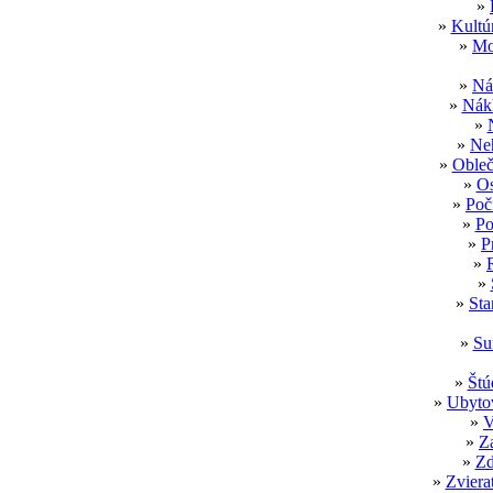
»
»
Kultú
»
Mo
»
Ná
»
Nákl
»
»
Neh
»
Obleč
»
Os
»
Poč
»
Po
»
P
»
»
»
Sta
»
Su
»
Štú
»
Ubytov
»
V
»
Z
»
Zd
»
Zviera