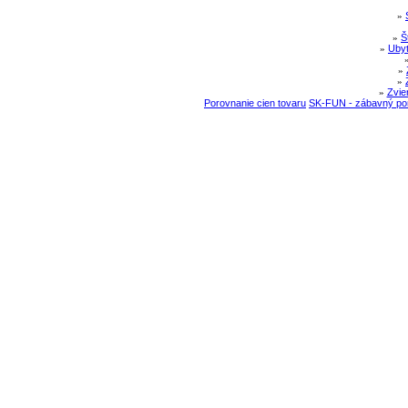
»
»
Š
»
Ubyt
»
»
»
Zvie
Porovnanie cien tovaru
SK-FUN - zábavný por