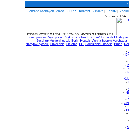
© 
Ochrana osobných údajov - GDPR
|
Kontakt
|
Zmluva
|
Cenník
|
Zabudl
Používanie 123inz
Prevádzkovateľom portálu je firma EB Lawyers & partners s. r. o.,
nakupovanie
Vykup zlata
Vykup striebra
InzerciaZdarma.sk
Flashgame
Sexshop
Munich hostels
Berlin Hostels
Vienna hostels
Autobazar
NabytokByvanie
Oblecenie
Ostatne
PC
PodnikanieFinancie
Praca
Rea
»
»
By
»
»
E
»
Ho
»
K
»
Kul
»
»
»
Ná
»
»
Obl
»
»
Po
»
»
S