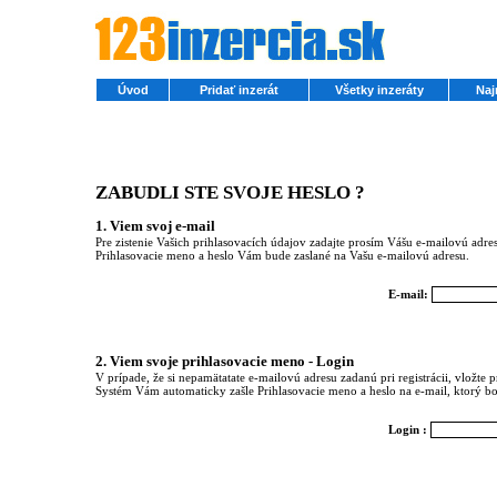
Úvod
Pridať inzerát
Všetky inzeráty
Naj
ZABUDLI STE SVOJE HESLO ?
1. Viem svoj e-mail
Pre zistenie Vašich prihlasovacích údajov zadajte prosím Vášu e-mailovú adresu,
Prihlasovacie meno a heslo Vám bude zaslané na Vašu e-mailovú adresu.
E-mail:
2. Viem svoje prihlasovacie meno - Login
V prípade, že si nepamätatate e-mailovú adresu zadanú pri registrácii, vložte
Systém Vám automaticky zašle Prihlasovacie meno a heslo na e-mail, ktorý bol
Login :