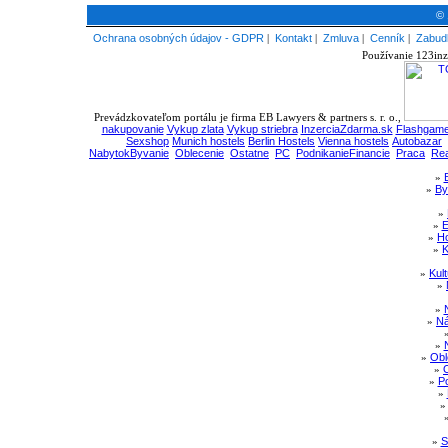
© 
Ochrana osobných údajov - GDPR
|
Kontakt
|
Zmluva
|
Cenník
|
Zabudl
Používanie 123inz
Prevádzkovateľom portálu je firma EB Lawyers & partners s. r. o.,
nakupovanie
Vykup zlata
Vykup striebra
InzerciaZdarma.sk
Flashgame
Sexshop
Munich hostels
Berlin Hostels
Vienna hostels
Autobazar
NabytokByvanie
Oblecenie
Ostatne
PC
PodnikanieFinancie
Praca
Rea
»
»
By
»
»
E
»
Ho
»
K
»
Kul
»
»
»
Ná
»
»
Obl
»
»
Po
»
»
S