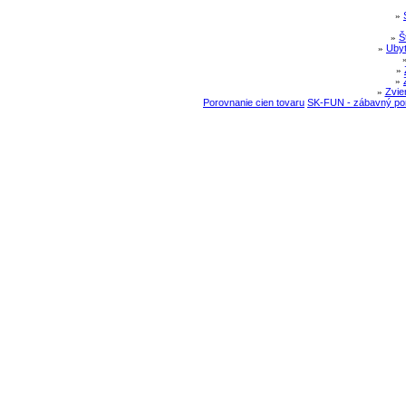
»
»
Š
»
Ubyt
»
»
»
Zvie
Porovnanie cien tovaru
SK-FUN - zábavný por