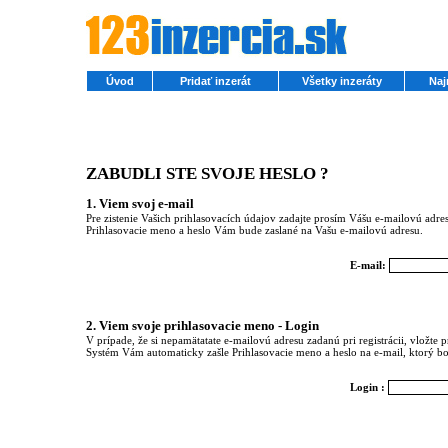
Úvod
Pridať inzerát
Všetky inzeráty
Naj
ZABUDLI STE SVOJE HESLO ?
1. Viem svoj e-mail
Pre zistenie Vašich prihlasovacích údajov zadajte prosím Vášu e-mailovú adresu,
Prihlasovacie meno a heslo Vám bude zaslané na Vašu e-mailovú adresu.
E-mail:
2. Viem svoje prihlasovacie meno - Login
V prípade, že si nepamätatate e-mailovú adresu zadanú pri registrácii, vložte
Systém Vám automaticky zašle Prihlasovacie meno a heslo na e-mail, ktorý bol
Login :