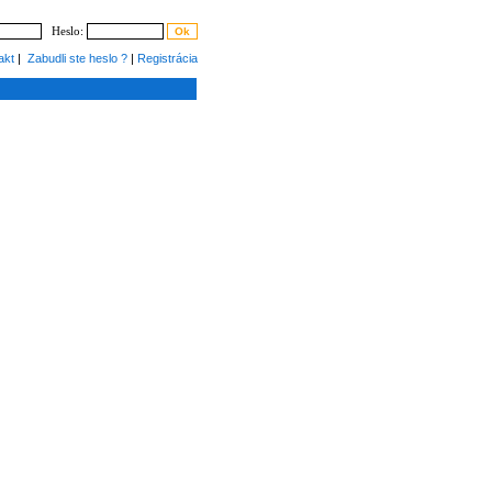
Heslo:
akt
|
Zabudli ste heslo ?
|
Registrácia