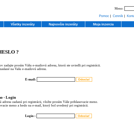
Meno:
Pomoc
|
Cenník
|
Kont
Všetky inzeráty
Najnovšie inzeráty
Moja inzercia
HESLO ?
ov zadajte prosím Vášu e-mailovú adresu, ktorú ste uviedli pri registrácii.
zaslané na Vašu e-mailovú adresu.
E-mail:
no - Login
ú adresu zadanú pri registrácii, vložte prosím Váše prihlasovacie meno.
acie meno a heslo na e-mail, ktorý bol uvedený pri registrácii.
Login :