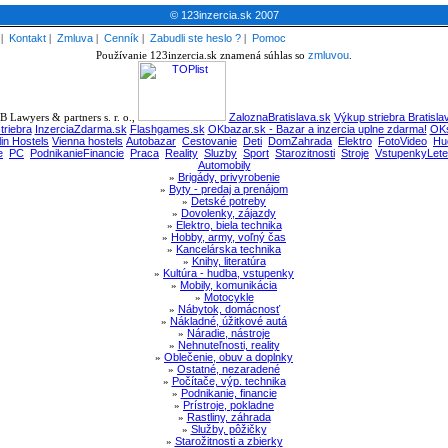
© 123inzercia.sk 2007
|
Kontakt
|
Zmluva
|
Cenník
|
Zabudli ste heslo ?
|
Pomoc
Používanie 123inzercia.sk znamená súhlas so
zmluvou
.
 Lawyers & partners s. r. o.,
ZaloznaBratislava.sk
Výkup striebra Bratisla
triebra
InzerciaZdarma.sk
Flashgames.sk
OKbazar.sk - Bazar a inzercia uplne zdarma!
OKs
lin Hostels
Vienna hostels
Autobazar
Cestovanie
Deti
DomZahrada
Elektro
FotoVideo
Hu
e
PC
PodnikanieFinancie
Praca
Reality
Sluzby
Sport
Starozitnosti
Stroje
VstupenkyLete
Automobily
»
Brigády, privyrobenie
»
Byty - predaj a prenájom
»
Detské potreby
»
Dovolenky, zájazdy
»
Elektro, biela technika
»
Hobby, army, voľný čas
»
Kancelárska technika
»
Knihy, literatúra
»
Kultúra - hudba, vstupenky
»
Mobily, komunikácia
»
Motocykle
»
Nábytok, domácnosť
»
Nákladné, úžitkové autá
»
Náradie, nástroje
»
Nehnuteľnosti, reality
»
Oblečenie, obuv a doplnky
»
Ostatné, nezaradené
»
Počítače, výp. technika
»
Podnikanie, financie
»
Prístroje, pokladne
»
Rastliny, záhrada
»
Služby, pôžičky
»
Starožitnosti a zbierky