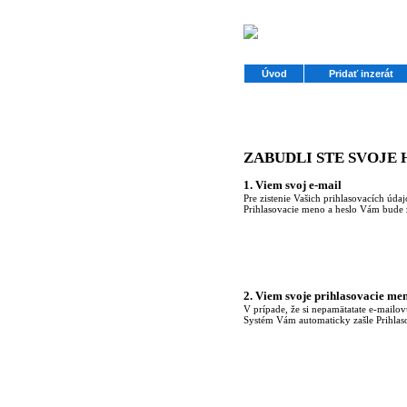
Úvod
Pridať inzerát
ZABUDLI STE SVOJE 
1. Viem svoj e-mail
Pre zistenie Vašich prihlasovacích údaj
Prihlasovacie meno a heslo Vám bude 
2. Viem svoje prihlasovacie me
V prípade, že si nepamätatate e-mailov
Systém Vám automaticky zašle Prihlasov