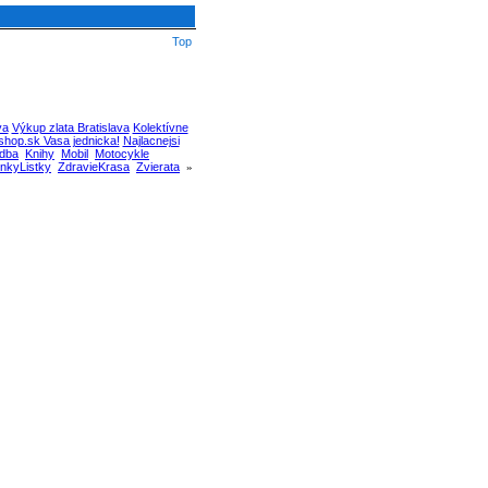
Top
va
Výkup zlata Bratislava
Kolektívne
hop.sk Vasa jednicka!
Najlacnejsi
dba
Knihy
Mobil
Motocykle
nkyListky
ZdravieKrasa
Zvierata
»