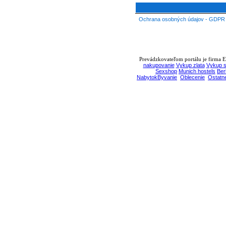
Ochrana osobných údajov - GDPR
Prevádzkovateľom portálu je firma EB
nakupovanie
Vykup zlata
Vykup s
Sexshop
Munich hostels
Ber
NabytokByvanie
Oblecenie
Ostatn