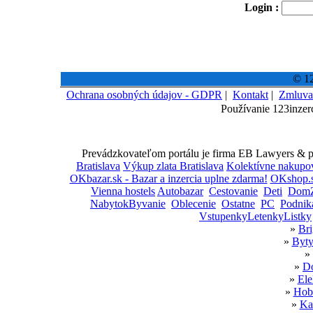
Login :
© 12
Ochrana osobných údajov - GDPR
|
Kontakt
|
Zmluva
Používanie 123inzer
Prevádzkovateľom portálu je firma EB Lawyers & par
Bratislava
Výkup zlata Bratislava
Kolektívne nakupo
OKbazar.sk - Bazar a inzercia uplne zdarma!
OKshop.s
Vienna hostels
Autobazar
Cestovanie
Deti
DomZ
NabytokByvanie
Oblecenie
Ostatne
PC
Podnik
VstupenkyLetenkyListky
»
Bri
»
Byty
»
»
Do
»
Ele
»
Hobb
»
Ka