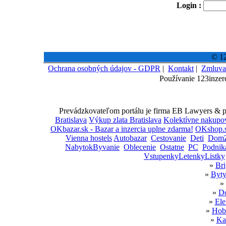
Login :
© 12
Ochrana osobných údajov - GDPR
|
Kontakt
|
Zmluva
Používanie 123inzer
Prevádzkovateľom portálu je firma EB Lawyers & par
Bratislava
Výkup zlata Bratislava
Kolektívne nakupo
OKbazar.sk - Bazar a inzercia uplne zdarma!
OKshop.s
Vienna hostels
Autobazar
Cestovanie
Deti
DomZ
NabytokByvanie
Oblecenie
Ostatne
PC
Podnik
VstupenkyLetenkyListky
»
Bri
»
Byty
»
»
Do
»
Ele
»
Hobb
»
Ka