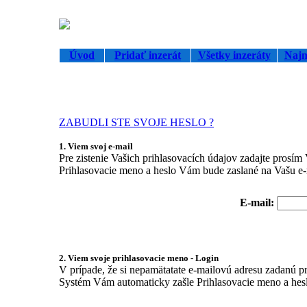
Úvod
Pridať inzerát
Všetky inzeráty
Najn
ZABUDLI STE SVOJE HESLO ?
1. Viem svoj e-mail
Pre zistenie Vašich prihlasovacích údajov zadajte prosím V
Prihlasovacie meno a heslo Vám bude zaslané na Vašu e-
E-mail:
2. Viem svoje prihlasovacie meno - Login
V prípade, že si nepamätatate e-mailovú adresu zadanú pri
Systém Vám automaticky zašle Prihlasovacie meno a heslo 