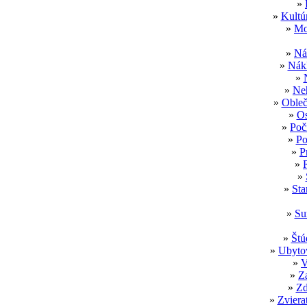
»
»
Kultú
»
Mo
»
Ná
»
Nákl
»
»
Neh
»
Obleč
»
Os
»
Poč
»
Po
»
P
»
»
»
Sta
»
Su
»
Štú
»
Ubytov
»
V
»
Z
»
Zd
»
Zviera