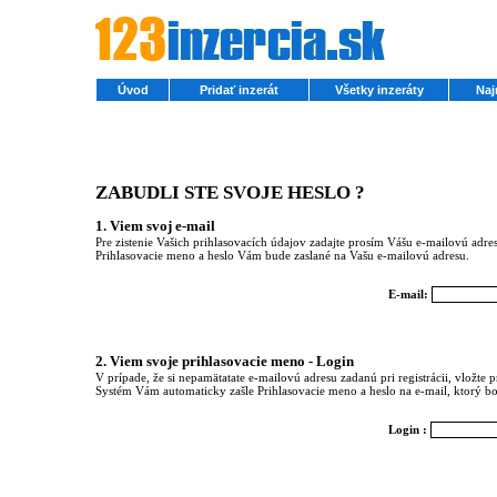
Úvod
Pridať inzerát
Všetky inzeráty
Naj
ZABUDLI STE SVOJE HESLO ?
1. Viem svoj e-mail
Pre zistenie Vašich prihlasovacích údajov zadajte prosím Vášu e-mailovú adresu,
Prihlasovacie meno a heslo Vám bude zaslané na Vašu e-mailovú adresu.
E-mail:
2. Viem svoje prihlasovacie meno - Login
V prípade, že si nepamätatate e-mailovú adresu zadanú pri registrácii, vložte
Systém Vám automaticky zašle Prihlasovacie meno a heslo na e-mail, ktorý bol
Login :