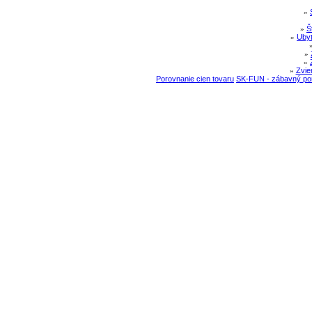
»
»
Š
»
Ubyt
»
»
»
Zvie
Porovnanie cien tovaru
SK-FUN - zábavný por