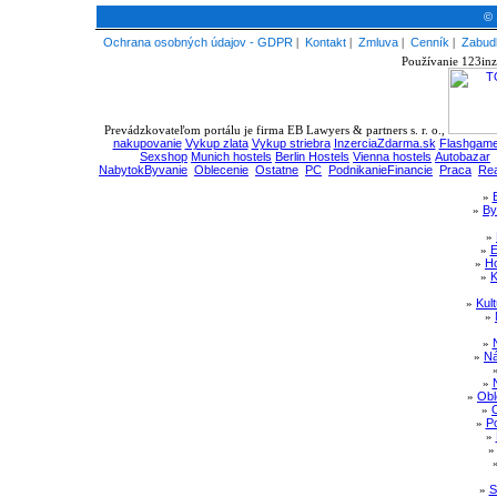
© 
Ochrana osobných údajov - GDPR
|
Kontakt
|
Zmluva
|
Cenník
|
Zabudl
Používanie 123inz
Prevádzkovateľom portálu je firma EB Lawyers & partners s. r. o.,
nakupovanie
Vykup zlata
Vykup striebra
InzerciaZdarma.sk
Flashgame
Sexshop
Munich hostels
Berlin Hostels
Vienna hostels
Autobazar
NabytokByvanie
Oblecenie
Ostatne
PC
PodnikanieFinancie
Praca
Rea
»
»
By
»
»
E
»
Ho
»
K
»
Kul
»
»
»
Ná
»
»
Obl
»
»
Po
»
»
S