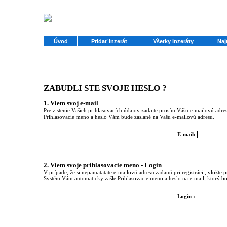
Úvod
Pridať inzerát
Všetky inzeráty
Naj
ZABUDLI STE SVOJE HESLO ?
1. Viem svoj e-mail
Pre zistenie Vašich prihlasovacích údajov zadajte prosím Vášu e-mailovú adresu,
Prihlasovacie meno a heslo Vám bude zaslané na Vašu e-mailovú adresu.
E-mail:
2. Viem svoje prihlasovacie meno - Login
V prípade, že si nepamätatate e-mailovú adresu zadanú pri registrácii, vložte
Systém Vám automaticky zašle Prihlasovacie meno a heslo na e-mail, ktorý bol
Login :