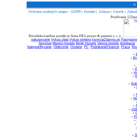
© 
Ochrana osobných údajov - GDPR
|
Kontakt
|
Zmluva
|
Cenník
|
Zabudl
Používanie 123inz
Prevádzkovateľom portálu je firma EB Lawyers & partners s. r. o.,
nakupovanie
Vykup zlata
Vykup striebra
InzerciaZdarma.sk
Flashgame
Sexshop
Munich hostels
Berlin Hostels
Vienna hostels
Autobazar
NabytokByvanie
Oblecenie
Ostatne
PC
PodnikanieFinancie
Praca
Rea
»
»
By
»
»
E
»
Ho
»
K
»
Kul
»
»
»
Ná
»
»
Obl
»
»
Po
»
»
S