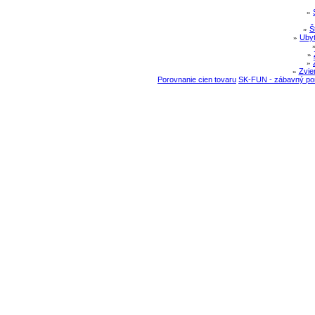
»
»
Š
»
Ubyt
»
»
»
Zvie
Porovnanie cien tovaru
SK-FUN - zábavný por