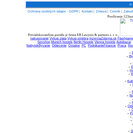
© 
Ochrana osobných údajov - GDPR
|
Kontakt
|
Zmluva
|
Cenník
|
Zabudl
Používanie 123inz
Prevádzkovateľom portálu je firma EB Lawyers & partners s. r. o.,
nakupovanie
Vykup zlata
Vykup striebra
InzerciaZdarma.sk
Flashgame
Sexshop
Munich hostels
Berlin Hostels
Vienna hostels
Autobazar
NabytokByvanie
Oblecenie
Ostatne
PC
PodnikanieFinancie
Praca
Rea
»
»
By
»
»
E
»
Ho
»
K
»
Kul
»
»
»
Ná
»
»
Obl
»
»
Po
»
»
S