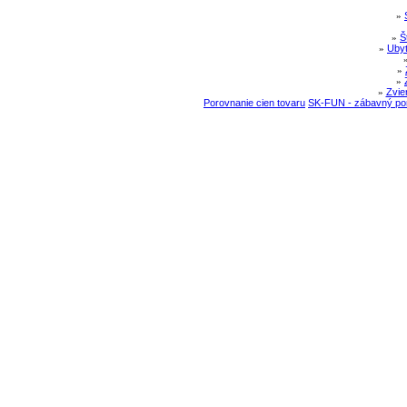
»
»
Š
»
Ubyt
»
»
»
Zvie
Porovnanie cien tovaru
SK-FUN - zábavný por