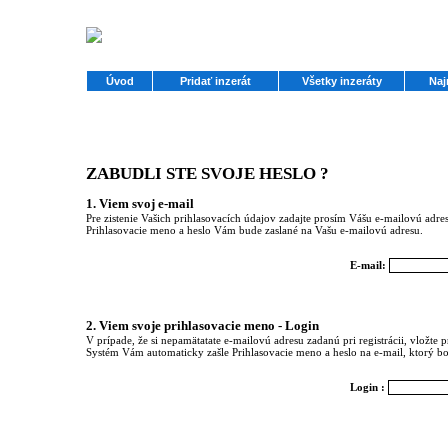
Úvod
Pridať inzerát
Všetky inzeráty
Naj
ZABUDLI STE SVOJE HESLO ?
1. Viem svoj e-mail
Pre zistenie Vašich prihlasovacích údajov zadajte prosím Vášu e-mailovú adresu,
Prihlasovacie meno a heslo Vám bude zaslané na Vašu e-mailovú adresu.
E-mail:
2. Viem svoje prihlasovacie meno - Login
V prípade, že si nepamätatate e-mailovú adresu zadanú pri registrácii, vložte
Systém Vám automaticky zašle Prihlasovacie meno a heslo na e-mail, ktorý bol
Login :