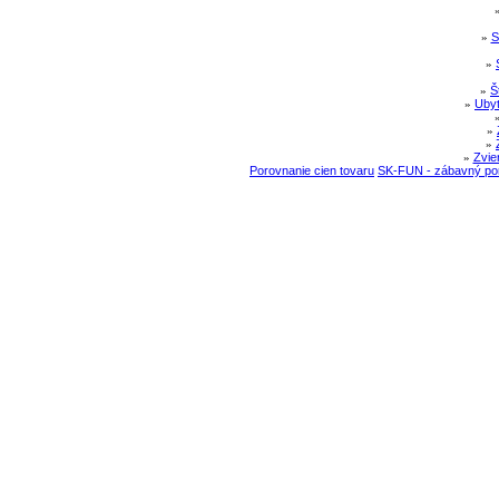
»
S
»
»
Š
»
Ubyt
»
»
»
Zvie
Porovnanie cien tovaru
SK-FUN - zábavný por