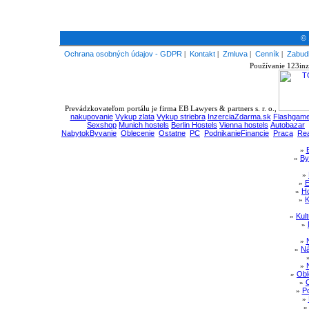
© 
Ochrana osobných údajov - GDPR
|
Kontakt
|
Zmluva
|
Cenník
|
Zabudl
Používanie 123inz
Prevádzkovateľom portálu je firma EB Lawyers & partners s. r. o.,
nakupovanie
Vykup zlata
Vykup striebra
InzerciaZdarma.sk
Flashgame
Sexshop
Munich hostels
Berlin Hostels
Vienna hostels
Autobazar
NabytokByvanie
Oblecenie
Ostatne
PC
PodnikanieFinancie
Praca
Rea
»
»
By
»
»
E
»
Ho
»
K
»
Kul
»
»
»
Ná
»
»
Obl
»
»
Po
»