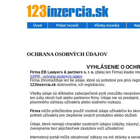
Úvod
Pridať inzerát
Všetky inzeráty
Naj
OCHRANA OSOBNÝCH ÚDAJOV
VYHLÁSENIE O OCH
Firma EB Lawyers & partners s. r. o.
(ďalej len Firma) kladie 
GDPR - ochrana osobných údajov
Firma zhromažďuje len tie údaje, ktoré sú potrebné pre plnú regi
123inzercia.sk
dobrovoľne, ich registráciou.
Všetky údaje sú dôkladne zabezpečené proti zneužitiu neopráv
len úzky okruh ľudí alebo partnerov firmy. Údaje nie sú predajné,
písomného súhlasu užívateľa alebo súdneho rozkazu.
Firma
môže príležitostne použiť osobné údaje užívateľov ku skon
potrieb užívateľa pre zlepšenie svojich produktov alebo služieb.
Údaje, ktoré nemajú charakter osobných údajov (otázky, názory)
zverejnenie bez akýchkoľvek záväzkov voči užívateľovi.
Internetový portál môže obsahovať odkazy na iné stránky a serve