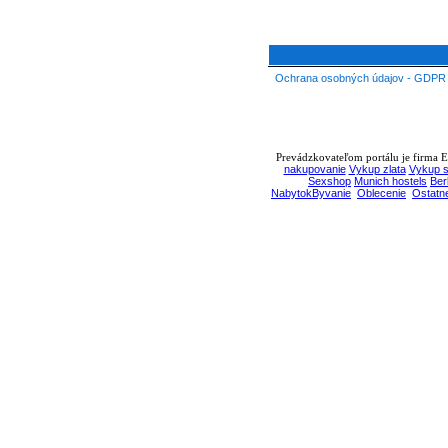
Ochrana osobných údajov - GDPR
Prevádzkovateľom portálu je firma EB
nakupovanie
Vykup zlata
Vykup s
Sexshop
Munich hostels
Ber
NabytokByvanie
Oblecenie
Ostatn