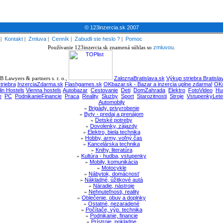
© 123inzercia.sk 2007
|
Kontakt
|
Zmluva
|
Cenník
|
Zabudli ste heslo ?
|
Pomoc
Používanie 123inzercia.sk znamená súhlas so
zmluvou
.
 Lawyers & partners s. r. o.,
ZaloznaBratislava.sk
Výkup striebra Bratisla
triebra
InzerciaZdarma.sk
Flashgames.sk
OKbazar.sk - Bazar a inzercia uplne zdarma!
OKs
lin Hostels
Vienna hostels
Autobazar
Cestovanie
Deti
DomZahrada
Elektro
FotoVideo
Hu
e
PC
PodnikanieFinancie
Praca
Reality
Sluzby
Sport
Starozitnosti
Stroje
VstupenkyLete
Automobily
»
Brigády, privyrobenie
»
Byty - predaj a prenájom
»
Detské potreby
»
Dovolenky, zájazdy
»
Elektro, biela technika
»
Hobby, army, voľný čas
»
Kancelárska technika
»
Knihy, literatúra
»
Kultúra - hudba, vstupenky
»
Mobily, komunikácia
»
Motocykle
»
Nábytok, domácnosť
»
Nákladné, úžitkové autá
»
Náradie, nástroje
»
Nehnuteľnosti, reality
»
Oblečenie, obuv a doplnky
»
Ostatné, nezaradené
»
Počítače, výp. technika
»
Podnikanie, financie
»
Prístroje, pokladne