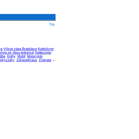
Top
va
Výkup zlata Bratislava
Kolektívne
hop.sk Vasa jednicka!
Najlacnejsi
dba
Knihy
Mobil
Motocykle
nkyListky
ZdravieKrasa
Zvierata
»