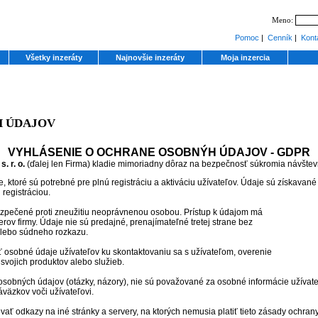
Meno:
Pomoc
|
Cenník
|
Kont
Všetky inzeráty
Najnovšie inzeráty
Moja inzercia
 ÚDAJOV
VYHLÁSENIE O OCHRANE OSOBNÝH ÚDAJOV - GDPR
. r. o.
(ďalej len Firma) kladie mimoriadny dôraz na bezpečnosť súkromia návštev
, ktoré sú potrebné pre plnú registráciu a aktiváciu užívateľov. Údaje sú získavané
 registráciou.
zpečené proti zneužitiu neoprávnenou osobou. Prístup k údajom má
erov firmy. Údaje nie sú predajné, prenajímateľné tretej strane bez
alebo súdneho rozkazu.
ť osobné údaje užívateľov ku skontaktovaniu sa s užívateľom, overenie
 svojich produktov alebo služieb.
osobných údajov (otázky, názory), nie sú považované za osobné informácie užívate
väzkov voči užívateľovi.
vať odkazy na iné stránky a servery, na ktorých nemusia platiť tieto zásady ochra