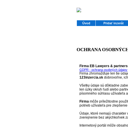
Úvod
Pridať inzerát
OCHRANA OSOBNÝCH
Firma EB Lawyers & partners s
GDPR - ochrana osobných údajov
Firma zhromažďuje len tie údaje
123inzercia.sk
dobrovoľne, ich
Všetky údaje sú dôkladne zabe
len úzky okruh ľudí alebo partn
písomného súhlasu užívateľa 
Firma
môže príležitostne použi
potrieb užívateľa pre zlepšenie
Údaje, ktoré nemajú charakter 
zverejnenie bez akýchkoľvek zá
Internetový portál môže obsaho