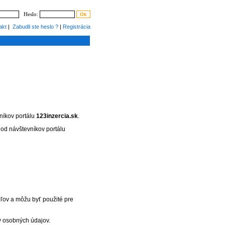
Heslo:
akt
|
Zabudli ste heslo ?
|
Registrácia
níkov portálu
123inzercia.sk
.
 od návštevníkov portálu
ľov a môžu byť použité pre
ny osobných údajov.