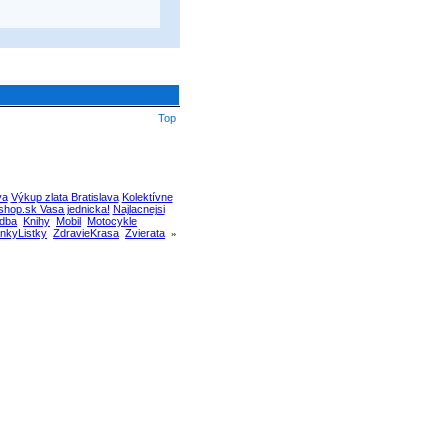
Top
va
Výkup zlata Bratislava
Kolektívne
hop.sk Vasa jednicka!
Najlacnejsi
dba
Knihy
Mobil
Motocykle
nkyListky
ZdravieKrasa
Zvierata
»