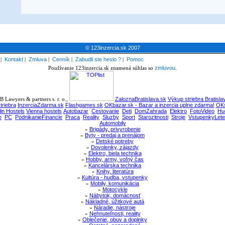
© 123inzercia.sk 2007
|
Kontakt
|
Zmluva
|
Cenník
|
Zabudli ste heslo ?
|
Pomoc
Používanie 123inzercia.sk znamená súhlas so
zmluvou
.
 Lawyers & partners s. r. o.,
ZaloznaBratislava.sk
Výkup striebra Bratisla
triebra
InzerciaZdarma.sk
Flashgames.sk
OKbazar.sk - Bazar a inzercia uplne zdarma!
OKs
lin Hostels
Vienna hostels
Autobazar
Cestovanie
Deti
DomZahrada
Elektro
FotoVideo
Hu
e
PC
PodnikanieFinancie
Praca
Reality
Sluzby
Sport
Starozitnosti
Stroje
VstupenkyLete
Automobily
»
Brigády, privyrobenie
»
Byty - predaj a prenájom
»
Detské potreby
»
Dovolenky, zájazdy
»
Elektro, biela technika
»
Hobby, army, voľný čas
»
Kancelárska technika
»
Knihy, literatúra
»
Kultúra - hudba, vstupenky
»
Mobily, komunikácia
»
Motocykle
»
Nábytok, domácnosť
»
Nákladné, úžitkové autá
»
Náradie, nástroje
»
Nehnuteľnosti, reality
»
Oblečenie, obuv a doplnky