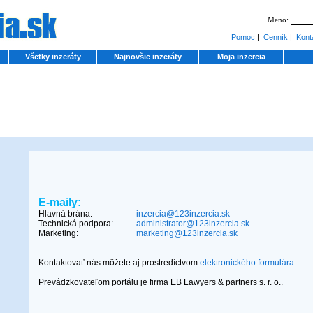
Meno:
Pomoc
|
Cenník
|
Kont
Všetky inzeráty
Najnovšie inzeráty
Moja inzercia
E-maily:
Hlavná brána:
inzercia@123inzercia.sk
Technická podpora:
administrator@123inzercia.sk
Marketing:
marketing@123inzercia.sk
Kontaktovať nás môžete aj prostredíctvom
elektronického formulára
.
Prevádzkovateľom portálu je firma EB Lawyers & partners s. r. o..