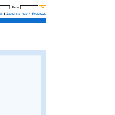
Heslo:
akt
|
Zabudli ste heslo ?
|
Registrácia