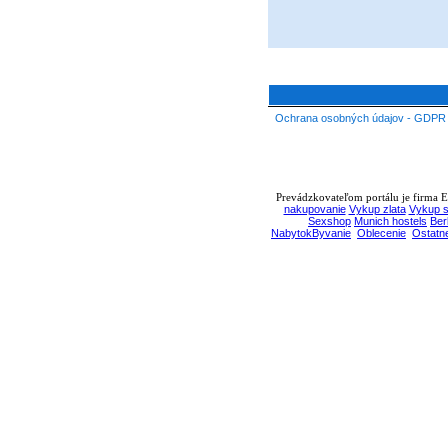
Ochrana osobných údajov - GDPR
Prevádzkovateľom portálu je firma EB
nakupovanie
Vykup zlata
Vykup s
Sexshop
Munich hostels
Ber
NabytokByvanie
Oblecenie
Ostatn