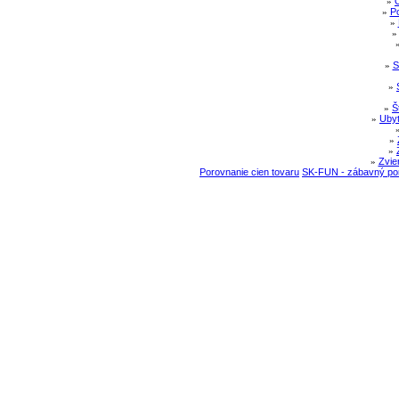
»
»
Po
»
»
S
»
»
Š
»
Ubyt
»
»
»
Zvie
Porovnanie cien tovaru
SK-FUN - zábavný por