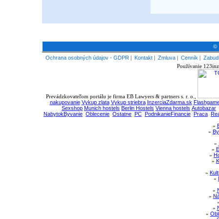
© 
Ochrana osobných údajov - GDPR
|
Kontakt
|
Zmluva
|
Cenník
|
Zabudl
Používanie 123inz
Prevádzkovateľom portálu je firma EB Lawyers & partners s. r. o.,
nakupovanie
Vykup zlata
Vykup striebra
InzerciaZdarma.sk
Flashgame
Sexshop
Munich hostels
Berlin Hostels
Vienna hostels
Autobazar
NabytokByvanie
Oblecenie
Ostatne
PC
PodnikanieFinancie
Praca
Rea
»
»
By
»
»
E
»
Ho
»
K
»
Kul
»
»
»
Ná
»
»
Obl