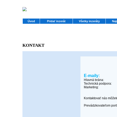
Úvod
Pridať inzerát
Všetky inzeráty
Naj
KONTAKT
E-maily:
Hlavná brána:
Technická podpora:
Marketing:
Kontaktovať nás môžet
Prevádzkovateľom portál