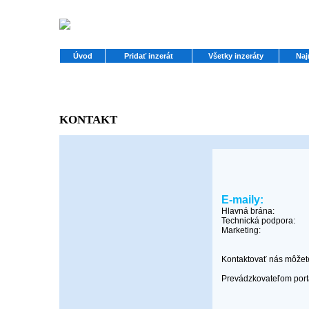
Úvod
Pridať inzerát
Všetky inzeráty
Naj
KONTAKT
E-maily:
Hlavná brána:
Technická podpora:
Marketing:
Kontaktovať nás môžet
Prevádzkovateľom portál