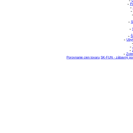
»
»
Po
»
»
S
»
»
Š
»
Ubyt
»
»
»
Zvie
Porovnanie cien tovaru
SK-FUN - zábavný por