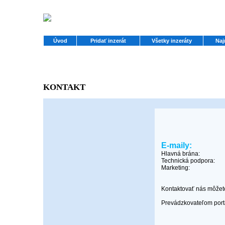
Úvod
Pridať inzerát
Všetky inzeráty
Naj
KONTAKT
E-maily:
Hlavná brána:
Technická podpora:
Marketing:
Kontaktovať nás môžet
Prevádzkovateľom portál