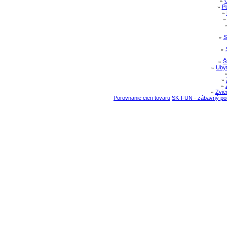
»
»
Po
»
»
S
»
»
Š
»
Ubyt
»
»
»
Zvie
Porovnanie cien tovaru
SK-FUN - zábavný por