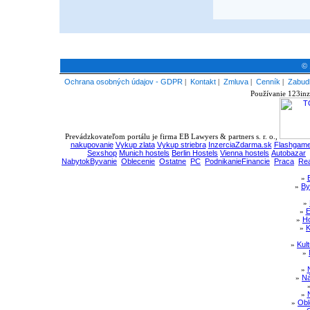
© 
Ochrana osobných údajov - GDPR
|
Kontakt
|
Zmluva
|
Cenník
|
Zabudl
Používanie 123inz
Prevádzkovateľom portálu je firma EB Lawyers & partners s. r. o.,
nakupovanie
Vykup zlata
Vykup striebra
InzerciaZdarma.sk
Flashgame
Sexshop
Munich hostels
Berlin Hostels
Vienna hostels
Autobazar
NabytokByvanie
Oblecenie
Ostatne
PC
PodnikanieFinancie
Praca
Rea
»
»
By
»
»
E
»
Ho
»
K
»
Kul
»
»
»
Ná
»
»
Obl