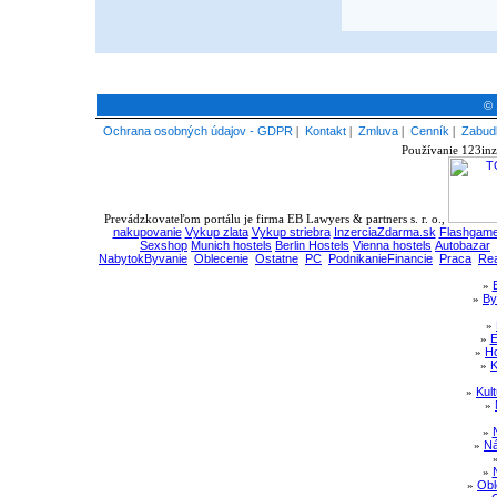
© 
Ochrana osobných údajov - GDPR
|
Kontakt
|
Zmluva
|
Cenník
|
Zabudl
Používanie 123inz
Prevádzkovateľom portálu je firma EB Lawyers & partners s. r. o.,
nakupovanie
Vykup zlata
Vykup striebra
InzerciaZdarma.sk
Flashgame
Sexshop
Munich hostels
Berlin Hostels
Vienna hostels
Autobazar
NabytokByvanie
Oblecenie
Ostatne
PC
PodnikanieFinancie
Praca
Rea
»
»
By
»
»
E
»
Ho
»
K
»
Kul
»
»
»
Ná
»
»
Obl