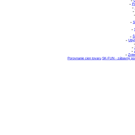
»
»
Po
»
»
S
»
»
Š
»
Ubyt
»
»
»
Zvie
Porovnanie cien tovaru
SK-FUN - zábavný por