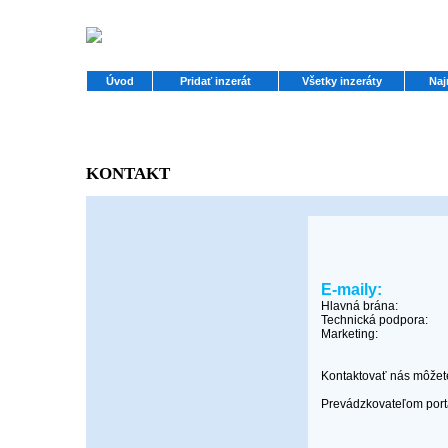
Úvod
Pridať inzerát
Všetky inzeráty
Naj
KONTAKT
E-maily:
Hlavná brána:
Technická podpora:
Marketing:
Kontaktovať nás môžet
Prevádzkovateľom portál