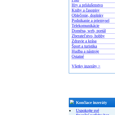
Hry a príslušenstvo
Knihy a časopisy
Oblečenie, doplnky
Podnikanie a priemysel
Telekomunikácie
Doména, web, portál
Zberateľstvo, hobby
Zdravie a krása
Šport a turistika
Hudba a nástroje
Ostatné
Všetky inzeráty >
Končiace inzeráty
Uspokojte své