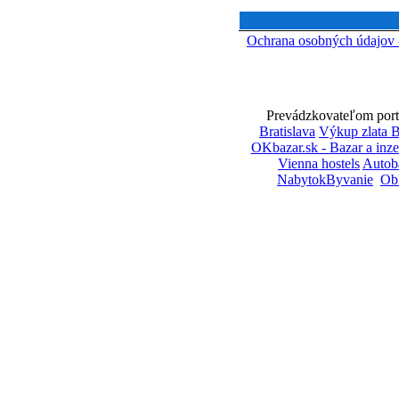
Ochrana osobných údajov
Prevádzkovateľom portá
Bratislava
Výkup zlata B
OKbazar.sk - Bazar a inze
Vienna hostels
Autob
NabytokByvanie
Ob