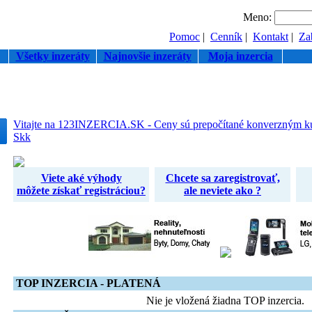
Meno:
Pomoc
|
Cenník
|
Kontakt
|
Zab
Všetky inzeráty
Najnovšie inzeráty
Moja inzercia
Vitajte na 123INZERCIA.SK - Ceny sú prepočítané konverzným k
Skk
Viete aké výhody
Chcete sa zaregistrovať,
môžete získať registráciou?
ale neviete ako ?
TOP INZERCIA - PLATENÁ
Nie je vložená žiadna TOP inzercia.