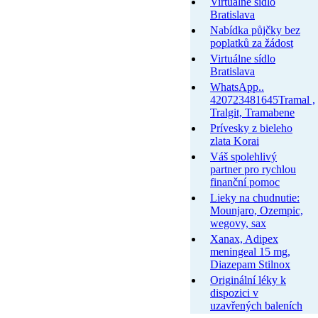
Virtuálne sídlo
Bratislava
Nabídka půjčky bez
poplatků za žádost
Virtuálne sídlo
Bratislava
WhatsApp..
420723481645Tramal ,
Tralgit, Tramabene
Prívesky z bieleho
zlata Korai
Váš spolehlivý
partner pro rychlou
finanční pomoc
Lieky na chudnutie:
Mounjaro, Ozempic,
wegovy, sax
Xanax, Adipex
meningeal 15 mg,
Diazepam Stilnox
Originální léky k
dispozici v
uzavřených baleních