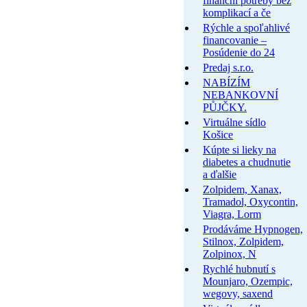
finanční potřeby bez
komplikací a če
Rýchle a spoľahlivé
financovanie –
Posúdenie do 24
Predaj s.r.o.
NABÍZÍM
NEBANKOVNÍ
PŮJČKY.
Virtuálne sídlo
Košice
Kúpte si lieky na
diabetes a chudnutie
a ďalšie
Zolpidem, Xanax,
Tramadol, Oxycontin,
Viagra, Lorm
Prodáváme Hypnogen,
Stilnox, Zolpidem,
Zolpinox, N
Rychlé hubnutí s
Mounjaro, Ozempic,
wegovy, saxend