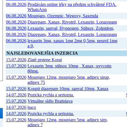
06.08.2026
Prodávám online léky na předpis schválené FDA.
WhatsApp
06.08.2026
Mounjaro, Ozempic, Wegovy, Saxenda
06.08.2026
Diazepam, Xanax, Rivotril, Lexaurin, Lorazopam
06.08.2026
Lexaurin, sanval, Hypnogen, Stilnox, Zolpidem,
06.08.2026
Diazepam, Xanax, Rivotril, Lexaurin, Lorazopam
06.08.2026
lexaurin 3mg, xanax 1mg 2mg 0,5mg, neurol 1mg
a 0,
NAJSLEDOVANEJŠIA INZERCIA
15.07.2026
Zlaté prstene Korai
15.07.2026
Lexaurin 3mg, stilnox 10mg , Xanax, oxycotin
80mg,
15.07.2026
Mounjaro 12mg, mounjaro 5mg, adipex sirup,
adipex 75
15.07.2026
Koupit diazepam 10mg, sanval 10mg, Xanax
14.07.2026
Pozicka rychla a seriozna.
15.07.2026
Virtuálne sídlo Bratislava
14.07.2026
haco
14.07.2026
Pozicka rychla a seriozna.
15.07.2026
Mounjaro 12mg, mounjaro 5mg, adipex sirp,
adipex 7