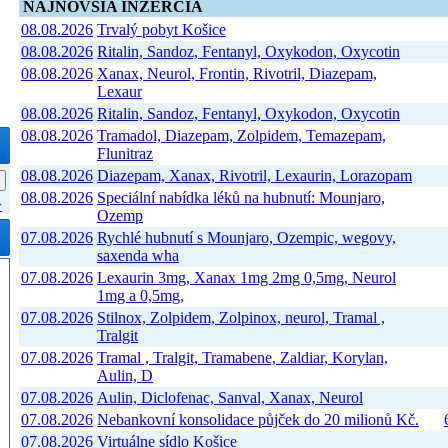
NAJNOVŠIA INZERCIA
08.08.2026
Trvalý pobyt Košice
08.08.2026
Ritalin, Sandoz, Fentanyl, Oxykodon, Oxycotin
08.08.2026
Xanax, Neurol, Frontin, Rivotril, Diazepam,
Lexaur
08.08.2026
Ritalin, Sandoz, Fentanyl, Oxykodon, Oxycotin
08.08.2026
Tramadol, Diazepam, Zolpidem, Temazepam,
Flunitraz
08.08.2026
Diazepam, Xanax, Rivotril, Lexaurin, Lorazopam
08.08.2026
Speciální nabídka léků na hubnutí: Mounjaro,
>
Ozemp
07.08.2026
Rychlé hubnutí s Mounjaro, Ozempic, wegovy,
saxenda wha
07.08.2026
Lexaurin 3mg, Xanax 1mg 2mg 0,5mg, Neurol
1mg a 0,5mg,
07.08.2026
Stilnox, Zolpidem, Zolpinox, neurol, Tramal ,
Tralgit
07.08.2026
Tramal , Tralgit, Tramabene, Zaldiar, Korylan,
Aulin, D
07.08.2026
Aulin, Diclofenac, Sanval, Xanax, Neurol
07.08.2026
Nebankovní konsolidace půjček do 20 milionů Kč.
07.08.2026
Virtuálne sídlo Košice