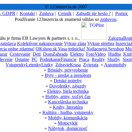
© 123inzercia.sk 2007
 - GDPR
|
Kontakt
|
Zmluva
|
Cenník
|
Zabudli ste heslo ?
|
Pomoc
Používanie 123inzercia.sk znamená súhlas so
zmluvou
.
lu je firma EB Lawyers & partners s. r. o.,
ZaloznaBrati
ratislava
Kolektívne nakupovanie
Vykup zlata
Vykup striebra
Inzercia
rcia uplne zdarma!
OKshop.sk Vasa jednicka!
Najlacnejsi Sexshop
Mun
azar
Cestovanie
Deti
DomZahrada
Elektro
FotoVideo
Hudba
Kni
lecenie
Ostatne
PC
PodnikanieFinancie
Praca
Reality
Sluzby
Spor
VstupenkyLetenkyListky
ZdravieKrasa
Zvierata
»
Automobily
»
Brigády, privyrobenie
»
Byty - predaj a prenájom
»
Detské potreby
»
Dovolenky, zájazdy
»
Elektro, biela technika
»
Hobby, army, voľný čas
»
Kancelárska technika
»
Knihy, literatúra
»
Kultúra - hudba, vstupenky
»
Mobily, komunikácia
»
Motocykle
»
Nábytok, domácnosť