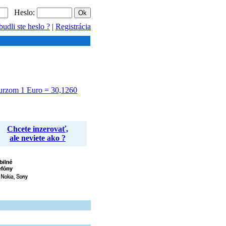
Heslo:
udli ste heslo ?
|
Registrácia
urzom 1 Euro = 30,1260
Chcete inzerovať,
ale neviete ako ?