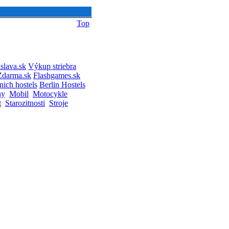
Top
slava.sk
Výkup striebra
Zdarma.sk
Flashgames.sk
ich hostels
Berlin Hostels
hy
Mobil
Motocykle
t
Starozitnosti
Stroje